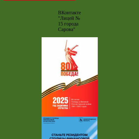
ВКонтакте
"Лицей №
15 города
Сарова"