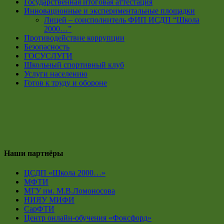
Государственная итоговая аттестация
Инновационные и экспериментальные площадки
Лицей – соисполнитель ФИП ИСДП “Школа
2000…”
Противодействие коррупции
Безопасность
ГОСУСЛУГИ
Школьный спортивный клуб
Услуги населению
Готов к труду и обороне
Наши партнёры
ЦСДП «Школа 2000…»
МФТИ
МГУ им. М.В.Ломоносова
НИЯУ МИФИ
СарФТИ
Центр онлайн-обучения «Фоксфорд»