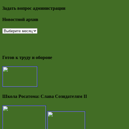
Задать вопрос администрации
Новостной архив
Новостной
архив
Готов к труду и обороне
Школа Росатома: Слава Созидателям II