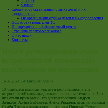
11 класс
9 класс
Сведения об организации отдыха детей и их
оздоровлении
Об организации отдыха детей и их оздоровления
Подготовка водителей ТС
Информационно-библиотечный центр
Страница педагога-психолога
О нас пишут
Контакты
Итоги регионального этапа
всероссийской олимпиады
школьников по математике
16.02.2024
, By
Евгения Губина
10 лицеистов приняли участие и региональном этапе
всероссийской олимпиады школьников по математике и
7
из
них
стали призёрами
. Это девятиклассники
Андрей
Залялов, Алёна Бабанова, Алёна Рыжова
, десятиклассники
Семён Титов
и одиннадцатиклассники
Николай Романов,