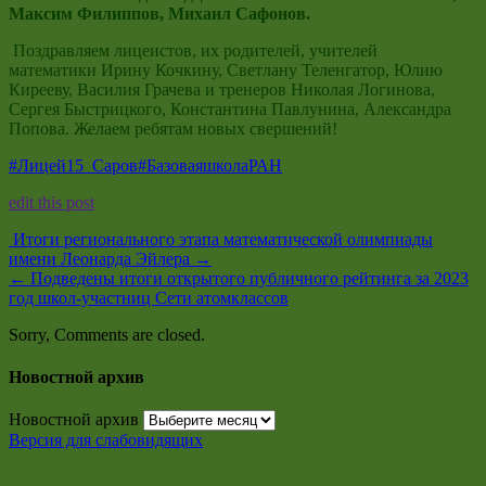
Максим Филиппов, Михаил Сафонов.
Поздравляем лицеистов, их родителей, учителей
математики Ирину Кочкину, Светлану Теленгатор, Юлию
Кирееву, Василия Грачева и тренеров Николая Логинова,
Сергея Быстрицкого, Константина Павлунина, Александра
Попова. Желаем ребятам новых свершений!
#Лицей15_Саров
#БазоваяшколаРАН
edit this post
Итоги регионального этапа математической олимпиады
имени Леонарда Эйлера
→
←
Подведены итоги открытого публичного рейтинга за 2023
год школ-участниц Сети атомклассов
Sorry, Comments are closed.
Новостной архив
Новостной архив
Версия для слабовидящих