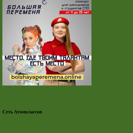
Сеть Атомклассов