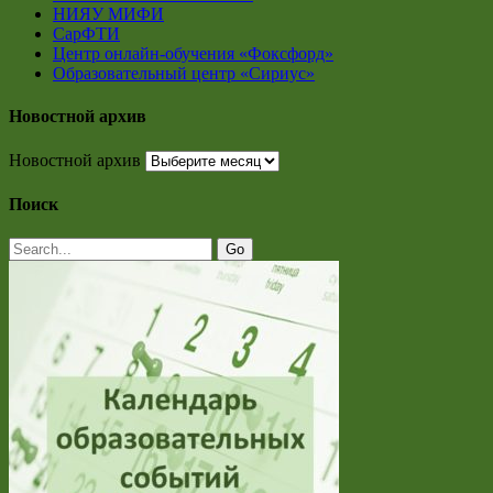
НИЯУ МИФИ
СарФТИ
Центр онлайн-обучения «Фоксфорд»
Образовательный центр «Сириус»
Новостной архив
Новостной архив
Поиск