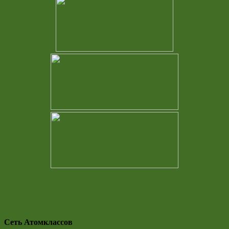
Сеть Атомклассов