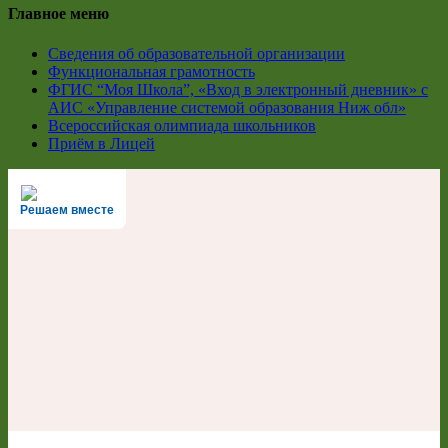
Главное меню
Сведения об образовательной организации
Функциональная грамотность
ФГИС “Моя Школа”, «Вход в электронный дневник» с
АИС «Управление системой образования Ниж обл»
Всероссийская олимпиада школьников
Приём в Лицей
Решаем вместе