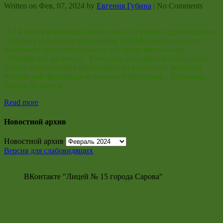
Written on
Фев, 07, 2024
by
Евгения Губина
|
No Comments
3 и 4 февраля команда лицеистов «15 стульев» (руководитель
– Попова Н.Л.) стала участником VIII Межрегионального
Фестиваля интеллектуальных игр среди школьников
«Павловская ласточка». Ежегодно это событие объединяет
умных и находчивых школьников из различных регионов
Российской Федерации и ближнего зарубежья – Армении,
Литвы, Беларуси.…
Read more
Новостной архив
Новостной архив
Версия для слабовидящих
ВКонтакте "Лицей № 15 города Сарова"