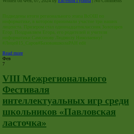
Written on
Фев, 07, 2024
by
Евгения Губина
|
No Comments
Подведены итоги регионального этапа ВсОШ по
информатике, в котором принимали участие три наших
лицеиста. Призером стал одиннадцатиклассник Золотарев
Егор. Поздравляем Егора, его родителей и учителя
информатики Самсонову Людмилу Николаевну!
#Лицей15_Саров#БазоваяшколаРАН edit
Read more
Фев
7
VIII Межрегионального
Фестиваля
интеллектуальных игр среди
школьников «Павловская
ласточка»