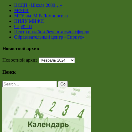
ЦСДП «Школа 2000…»
МФТИ
МГУ им. М.В.Ломоносова
НИЯУ МИФИ
СарФТИ
Центр онлайн-обучения «Фоксфорд»
Образовательный центр «Сириус»
Новостной архив
Новостной архив
Поиск