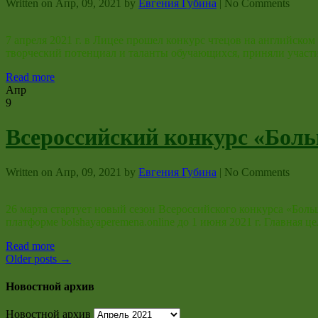
Written on
Апр, 09, 2021
by
Евгения Губина
|
No Comments
7 апреля 2021 г. в Лицее прошел конкурс чтецов на английс
творческий потенциал и таланты обучающихся, приняли участ
Read more
Апр
9
Всероссийский конкурс «Боль
Written on
Апр, 09, 2021
by
Евгения Губина
|
No Comments
26 марта стартует новый сезон Всероссийского конкурса «Боль
платформе bolshayaperemena.online до 1 июня 2021 г. Главная
Read more
Older posts
→
Новостной архив
Новостной архив