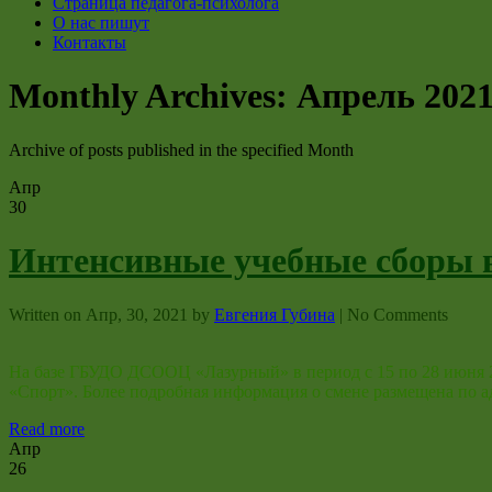
Страница педагога-психолога
О нас пишут
Контакты
Monthly Archives:
Апрель 202
Archive of posts published in the specified Month
Апр
30
Интенсивные учебные сборы 
Written on
Апр, 30, 2021
by
Евгения Губина
|
No Comments
На базе ГБУДО ДСООЦ «Лазурный» в период с 15 по 28 июня 2
«Спорт». Более подробная информация о смене размещена по адре
Read more
Апр
26