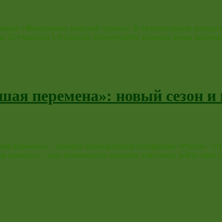
ком языке «Жемчужины мировой поэзии». В увлекательном литер
ие 25 учащихся 5-9 классов. Конкурсанты удивили жюри креати
шая перемена»: новый сезон и
шая перемена» – проекта президентской платформы «Россия – ст
 цель конкурса – дать возможность каждому участнику найти сво