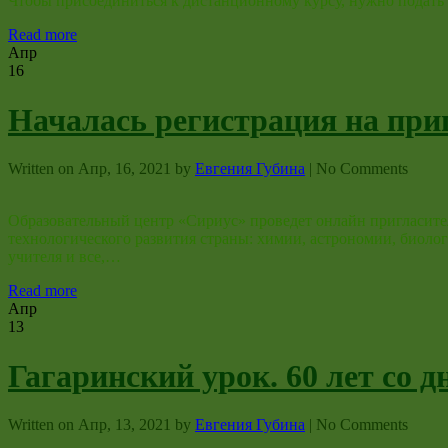
Чтобы присоединиться к дистанционному курсу, нужно подать з
Read more
Апр
16
Началась регистрация на при
Written on
Апр, 16, 2021
by
Евгения Губина
|
No Comments
Образовательный центр «Сириус» проведет онлайн пригласит
технологического развития страны: химии, астрономии, биолог
учителя и все,…
Read more
Апр
13
Гагаринский урок. 60 лет со д
Written on
Апр, 13, 2021
by
Евгения Губина
|
No Comments