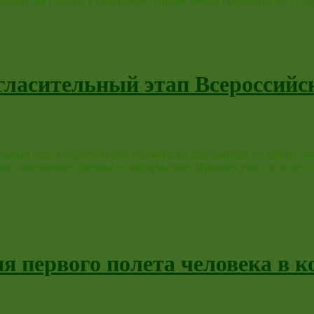
аявку на участие в программе. Прием заявок продлится до 27 а
гласительный этап Всероссий
ельный этап Всероссийской олимпиады школьников по шести ди
ии, математике, физике и информатике. Принять участие в нем см
ня первого полета человека в к