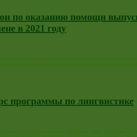
фон по оказанию помощи выпу
ене в 2021 году
егородской области информирует о проведении Федеральной слу
риятий, направленных на оказание помощи выпускникам, участв
рс программы по лингвистике
Лингвистика» для школьников, подавших заявку на участие в п