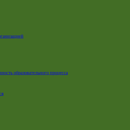
рганизацией
ность образовательного процесса
ся