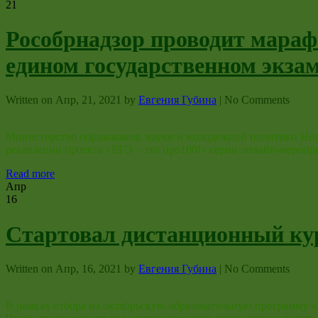
21
Рособрнадзор проводит мара
едином государственном экзам
Written on
Апр, 21, 2021
by
Евгения Губина
|
No Comments
Министерство образования, науки и молодежной политики Ниж
реализации проекта «ЕГЭ – это про100!» серии онлайн-мероп
Read more
Апр
16
Стартовал дистанционный ку
Written on
Апр, 16, 2021
by
Евгения Губина
|
No Comments
В рамках отбора на октябрьскую образовательную программу «