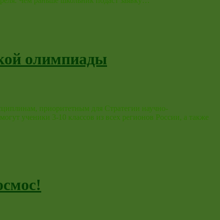
преля. Чем раньше школьник подаст заявку…
ской олимпиады
сциплинам, приоритетным для Стратегии научно-
огут ученики 3-10 классов из всех регионов России, а также
осмос!