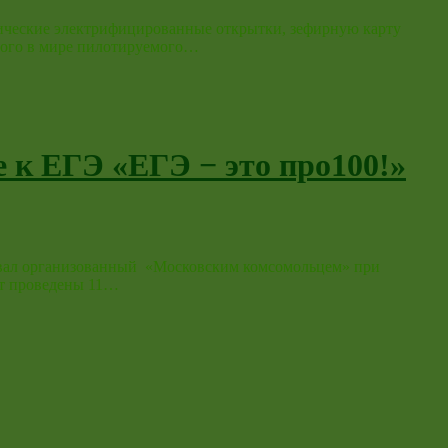
атические электрифицированные открытки, зефирную карту
рвого в мире пилотируемого…
е к ЕГЭ «ЕГЭ − это про100!»
ртовал организованный «Московским комсомольцем» при
ут проведены 11…