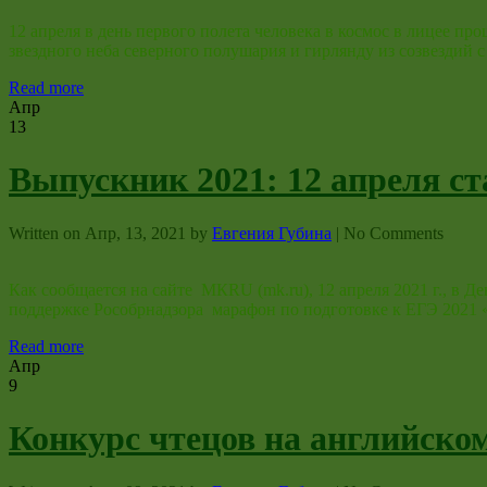
12 апреля в день первого полета человека в космос в лицее 
звездного неба северного полушария и гирлянду из созвездий 
Read more
Апр
13
Выпускник 2021: 12 апреля ст
Written on
Апр, 13, 2021
by
Евгения Губина
|
No Comments
Как сообщается на сайте МКRU (mk.ru), 12 апреля 2021 г., в
поддержке Рособрнадзора марафон по подготовке к ЕГЭ 2021 «
Read more
Апр
9
Конкурс чтецов на английско