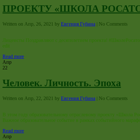
ПРОЕКТУ «ШКОЛА РОСАТО
Written on
Апр, 26, 2021
by
Евгения Губина
|
No Comments
Лицеисты Поздравляют с десятилетием проекта! #ШколеРосато
edit
Read more
Апр
22
Человек. Личность. Эпоха
Written on
Апр, 22, 2021
by
Евгения Губина
|
No Comments
В этом году образовательному отраслевому проекту «Школа Ро
Важное образовательное событие в рамках событийного марафо
Read more
Апр