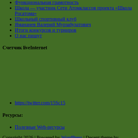
Функциональная грамотность
Школа — участник Сети Атомклассов проекта «Школа
Росатома»
Школьный спортивный клуб
Ямананев Валерий Мурзабулатович
Итоги конкурсов и турниров
О нас пишут
Счетчик liveInternet
https://twitter.com/15Sc15
Ресурсы:
Полезные Web-ресурсы
Copyright 2026 | Powered by
WordPress
| Decent theme by