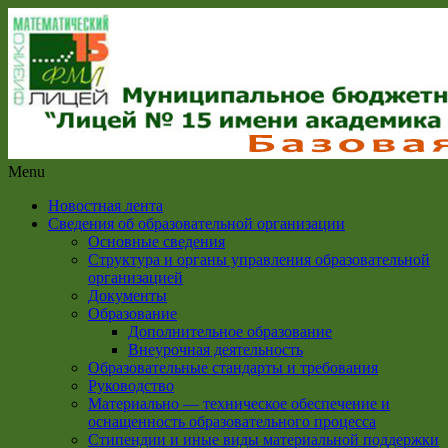
Menu
Новостная лента
Сведения об образовательной организации
Основные сведения
Структура и органы управления образовательной
организацией
Документы
Образование
Дополнительное образование
Внеурочная деятельность
Образовательные стандарты и требования
Руководство
Материально — техническое обеспечение и
оснащенность образовательного процесса
Стипендии и иные виды материальной поддержки