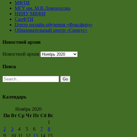
МФТИ
МГУ им. М.В.Ломоносова
НИЯУ МИФИ
СарФТИ
Центр онлайн-обучения «Фоксфорд»
Образовательный центр «Сириус»
Новостной архив
Новостной архив
Поиск
Календарь
Ноябрь 2020
Пн
Вт
Ср
Чт
Пт
Сб
Вс
1
2
3
4
5
6
7
8
9
10
11
12
13
14
15