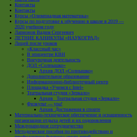
Контакты
Контакты
Курсы «Олимпиадная математика»
Курсы по подготовке к обучению в школе в 2019 —
2020 учебном году
Ларионов Вадим Сергеевич
ЛЕТНИЕ КАНИКУЛЫ «НАУКОГРАД»
Лицей после уроков
«Классный час»
В эпицентре КВН
Внеурочная деятельность
ДОЛ «Солнышко»
Архив ДОЛ «Солнышко»
Дополнительное образование
Информационно-библиотечный центр
Площадка «Учимся с Intel»
Театральная студия «Зеркало»
Архив _Театральная студия «Зеркало»
Физкульт — ура!
Архив_Достижения в спорте
Материально-техническое обеспечение и оснащенность
организации отдыха детей и их оздоровления
Международное сотрудничество
Методические пособия по противодействию и
профилактике буллинга среди детей