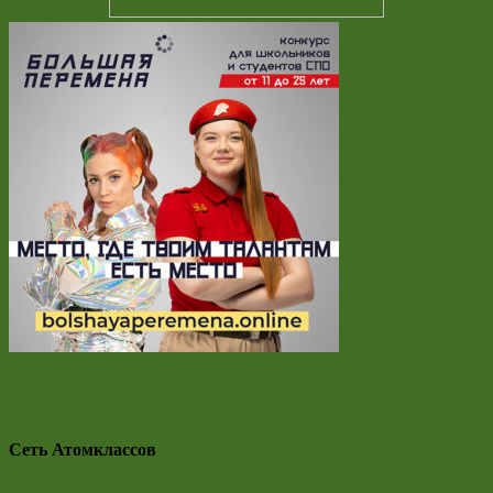
Сеть Атомклассов