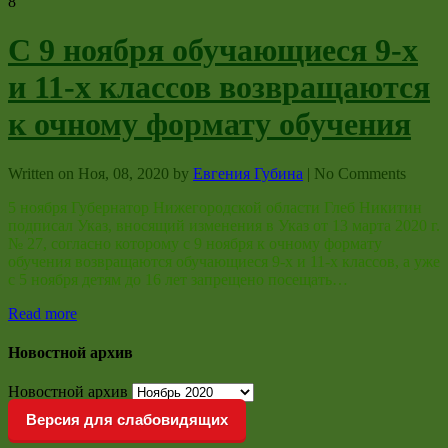
8
С 9 ноября обучающиеся 9-х
и 11-х классов возвращаются
к очному формату обучения
Written on
Ноя, 08, 2020
by
Евгения Губина
|
No Comments
5 ноября Губернатор Нижегородской области Глеб Никитин
подписал Указ, вносящий изменения в Указ от 13 марта 2020 г.
№ 27, согласно которому с 9 ноября к очному формату
обучения возвращаются обучающиеся 9-х и 11-х классов, а уже
с 5 ноября детям до 16 лет запрещено посещать…
Read more
Новостной архив
Новостной архив
Версия для слабовидящих