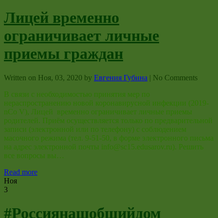
Лицей временно
ограничивает личные
приемы граждан
Written on
Ноя, 03, 2020
by
Евгения Губина
|
No Comments
В связи с необходимостью принятия мер по
нераспространению новой коронавирусной инфекции (2019-
nCo V), Лицей временно ограничивает личные приемы
родителей. Приём осуществляется только по предварительной
записи (электронной или по телефону) с соблюдением
масочного режима (тел. 9-51-50, в форме электронного письма
на адрес электронной почты info@sc15.edusarov.ru). Решить
все вопросы вы…
Read more
Ноя
3
#Россиянашобщийдом