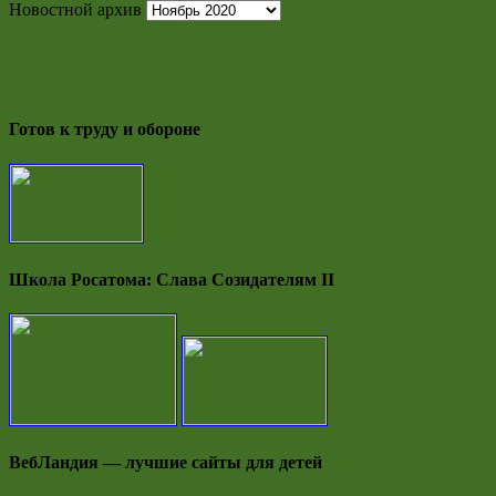
Новостной архив
Готов к труду и обороне
Школа Росатома: Слава Созидателям II
ВебЛандия — лучшие сайты для детей