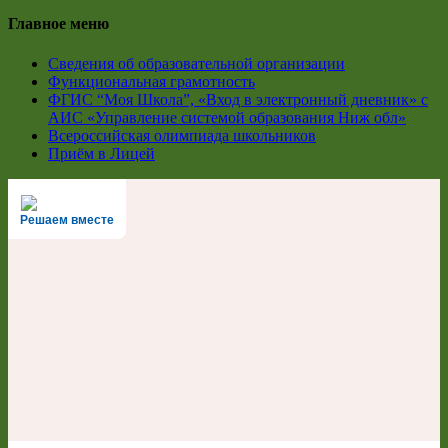
Главное меню
Сведения об образовательной организации
Функциональная грамотность
ФГИС “Моя Школа”, «Вход в электронный дневник» с
АИС «Управление системой образования Ниж обл»
Всероссийская олимпиада школьников
Приём в Лицей
Решаем вместе