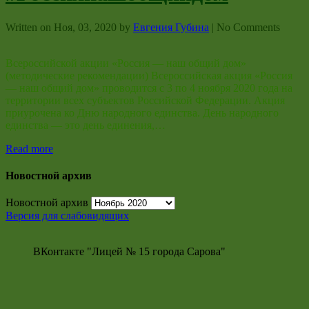
Written on
Ноя, 03, 2020
by
Евгения Губина
|
No Comments
Всероссийской акции «Россия — наш общий дом»
(методические рекомендации) Всероссийская акция «Россия
— наш общий дом» проводится с 3 по 4 ноября 2020 года на
территории всех субъектов Российской Федерации. Акция
приурочена ко Дню народного единства. День народного
единства — это день единения,…
Read more
Новостной архив
Новостной архив
Версия для слабовидящих
ВКонтакте "Лицей № 15 города Сарова"