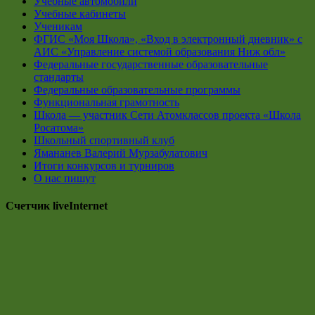
Учебные автомобили
Учебные кабинеты
Ученикам
ФГИС «Моя Школа», «Вход в электронный дневник» с
АИС «Управление системой образования Ниж обл»
Федеральные государственные образовательные
стандарты
Федеральные образовательные программы
Функциональная грамотность
Школа — участник Сети Атомклассов проекта «Школа
Росатома»
Школьный спортивный клуб
Ямананев Валерий Мурзабулатович
Итоги конкурсов и турниров
О нас пишут
Счетчик liveInternet