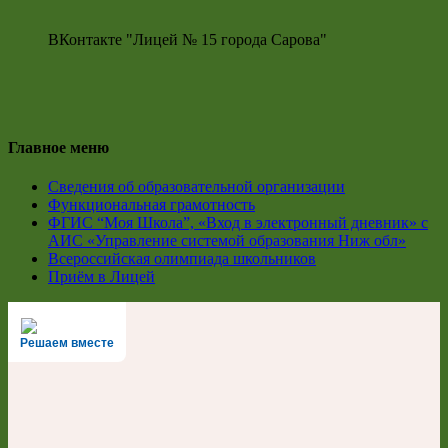
ВКонтакте "Лицей № 15 города Сарова"
Главное меню
Сведения об образовательной организации
Функциональная грамотность
ФГИС “Моя Школа”, «Вход в электронный дневник» с
АИС «Управление системой образования Ниж обл»
Всероссийская олимпиада школьников
Приём в Лицей
Решаем вместе