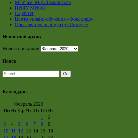
МГУ им. М.В.Ломоносова
НИЯУ МИФИ
СарФТИ
Центр онлайн-обучения «Фоксфорд»
Образовательный центр «Сириус»
Новостной архив
Новостной архив
Поиск
Календарь
Февраль 2020
Пн
Вт
Ср
Чт
Пт
Сб
Вс
1
2
3
4
5
6
7
8
9
10
11
12
13
14
15
16
17
18
19
20
21
22
23