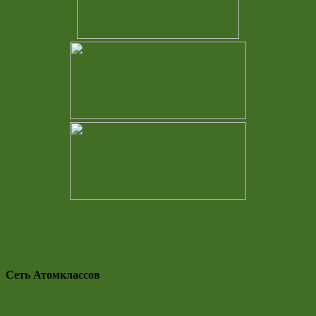
Сеть Атомклассов