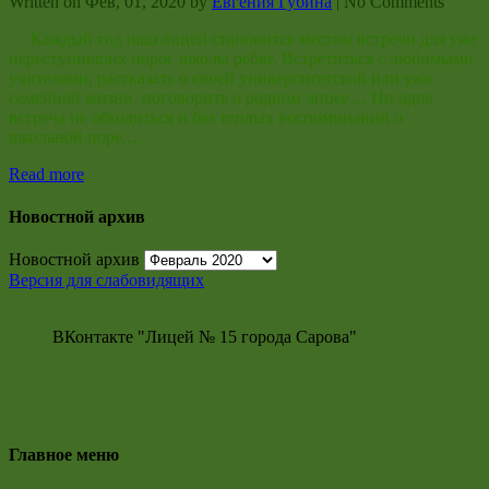
Written on
Фев, 01, 2020
by
Евгения Губина
|
No Comments
Каждый год наш лицей становится местом встречи для уже
переступивших порог школы ребят. Встретиться с любимыми
учителями, рассказать о своей университетской или уже
семейной жизни, поговорить о родном лицее… Ни одна
встреча не обходиться и без теплых воспоминаний о
школьной поре.…
Read more
Новостной архив
Новостной архив
Версия для слабовидящих
ВКонтакте "Лицей № 15 города Сарова"
Главное меню