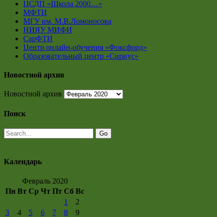
ЦСДП «Школа 2000…»
МФТИ
МГУ им. М.В.Ломоносова
НИЯУ МИФИ
СарФТИ
Центр онлайн-обучения «Фоксфорд»
Образовательный центр «Сириус»
Новостной архив
Новостной архив
Поиск
Календарь
Февраль 2020
Пн
Вт
Ср
Чт
Пт
Сб
Вс
1
2
3
4
5
6
7
8
9