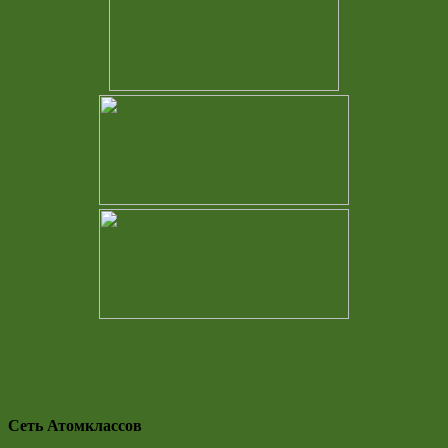
Сеть Атомклассов