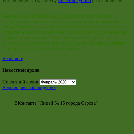
Written on
Фев, 18, 2020
by
Евгения Губина
|
No Comments
Завершились ХХ Школьные Харитоновские Чтения,
большинство мероприятий которых прошло на базе нашего
Лицея. Как всегда, лицей гостеприимно и очень достойно
встретил юных исследователей из различных уголков нашей
страны: Москвы, Санкт-Петербурга, Нижнего Новгорода,
Кемерово, Дзержинска, Королева, Кирова, Перми, Арзамаса,
Сарова и других городов. Участники…
Read more
Новостной архив
Новостной архив
Версия для слабовидящих
ВКонтакте "Лицей № 15 города Сарова"