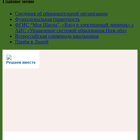
Главное меню
Сведения об образовательной организации
Функциональная грамотность
ФГИС “Моя Школа”, «Вход в электронный дневник» с
АИС «Управление системой образования Ниж обл»
Всероссийская олимпиада школьников
Приём в Лицей
Решаем вместе