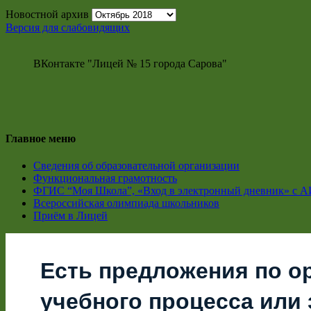
Новостной архив
Версия для слабовидящих
ВКонтакте "Лицей № 15 города Сарова"
Главное меню
Сведения об образовательной организации
Функциональная грамотность
ФГИС “Моя Школа”, «Вход в электронный дневник» с А
Всероссийская олимпиада школьников
Приём в Лицей
Есть предложения по о
учебного процесса или з