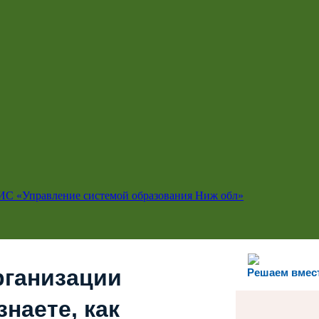
ИС «Управление системой образования Ниж обл»
рганизации
Решаем вмес
наете, как