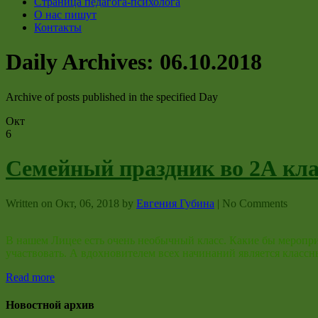
Страница педагога-психолога
О нас пишут
Контакты
Daily Archives:
06.10.2018
Archive of posts published in the specified Day
Окт
6
Семейный праздник во 2А кла
Written on
Окт, 06, 2018
by
Евгения Губина
|
No Comments
В нашем Лицее есть очень необычный класс. Какие бы мероприя
участвовать. А вдохновителем всех начинаний является класс
Read more
Новостной архив