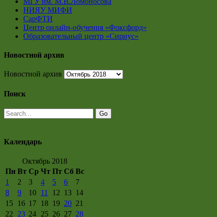
МГУ им. М.В.Ломоносова
НИЯУ МИФИ
СарФТИ
Центр онлайн-обучения «Фоксфорд»
Образовательный центр «Сириус»
Новостной архив
Новостной архив
Поиск
Календарь
Октябрь 2018
Пн
Вт
Ср
Чт
Пт
Сб
Вс
1
2
3
4
5
6
7
8
9
10
11
12
13
14
15
16
17
18
19
20
21
22
23
24
25
26
27
28