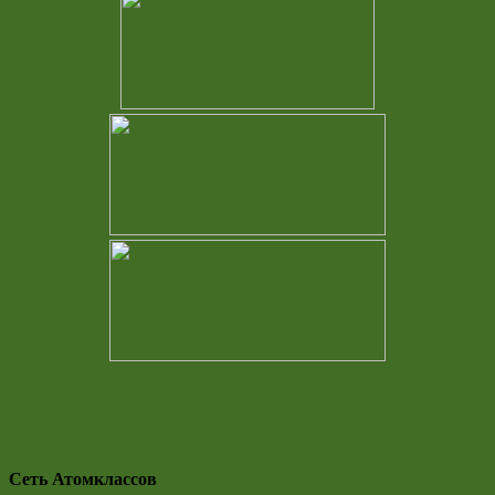
Сеть Атомклассов