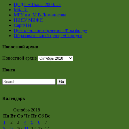
ЦСДП «Школа 2000…»
МФТИ
МГУ им. М.В.Ломоносова
НИЯУ МИФИ
СарФТИ
Центр онлайн-обучения «Фоксфорд»
Образовательный центр «Сириус»
Новостной архив
Новостной архив
Поиск
Календарь
Октябрь 2018
Пн
Вт
Ср
Чт
Пт
Сб
Вс
1
2
3
4
5
6
7
8
9
10
11
12
13
14