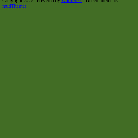
Copyright 2026 | Powered by
WordPress
| Decent theme by
mudThemes