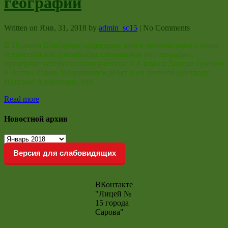
географии
Written on
Янв, 31, 2018
by
admin_sc15
|
No Comments
В Нижнем Новгороде подведены итоги регионального этапа
всероссийской олимпиады школьников по географии,
призерами которого стали ученики 9 А класса Данила Гришин
и Антон Львов. Поздравляем ребят и их учителя Цветкову
Наталью Алексеевну. edit
Read more
Новостной архив
Новостной
архив
Версия для слабовидящих
ВКонтакте
"Лицей №
15 города
Сарова"