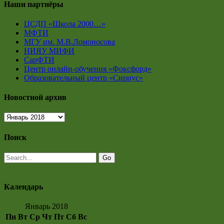
Наши партнёры
ЦСДП «Школа 2000…»
МФТИ
МГУ им. М.В.Ломоносова
НИЯУ МИФИ
СарФТИ
Центр онлайн-обучения «Фоксфорд»
Образовательный центр «Сириус»
Новостной архив
Новостной
архив
Поиск
Календарь
Январь 2018
Пн
Вт
Ср
Чт
Пт
Сб
Вс