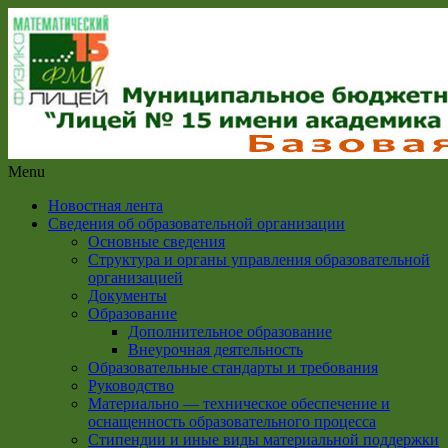
Menu
Новостная лента
Сведения об образовательной организации
Основные сведения
Структура и органы управления образовательной
организацией
Документы
Образование
Дополнительное образование
Внеурочная деятельность
Образовательные стандарты и требования
Руководство
Материально — техническое обеспечение и
оснащенность образовательного процесса
Стипендии и иные виды материальной поддержки