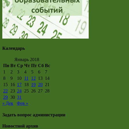
Календарь
Январь 2018
Пн
Вт
Ср
Чт
Пт
Сб
Вс
1
2
3
4
5
6
7
8
9
10
11
12
13
14
15
16
17
18
19
20
21
22
23
24
25
26
27
28
29
30
31
« Дек
Фев »
Задать вопрос администрации
Новостной архив