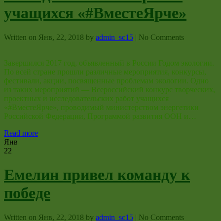
учащихся «#ВместеЯрче»
Written on
Янв, 22, 2018
by
admin_sc15
|
No Comments
Завершился 2017 год, объявленный в России Годом экологии.
По всей стране прошли различные мероприятия, конкурсы,
фестивали, акции, посвященные проблемам экологии. Одно
из таких мероприятий — Всероссийский конкурс творческих,
проектных и исследовательских работ учащихся
«#ВместеЯрче», проводимый министерством энергетики
Российской Федерации, Программой развития ООН и…
Read more
Янв
22
Емелин привел команду к
победе
Written on
Янв, 22, 2018
by
admin_sc15
|
No Comments