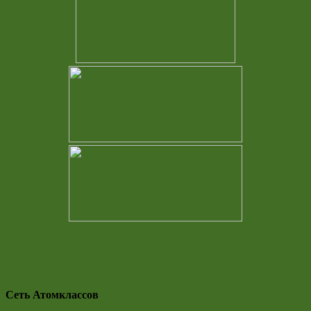
Сеть Атомклассов