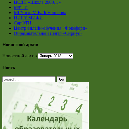
ЦСДП «Школа 2000…»
МФТИ
МГУ им. М.В.Ломоносова
НИЯУ МИФИ
СарФТИ
Центр онлайн-обучения «Фоксфорд»
Образовательный центр «Сириус»
Новостной архив
Новостной архив
Поиск