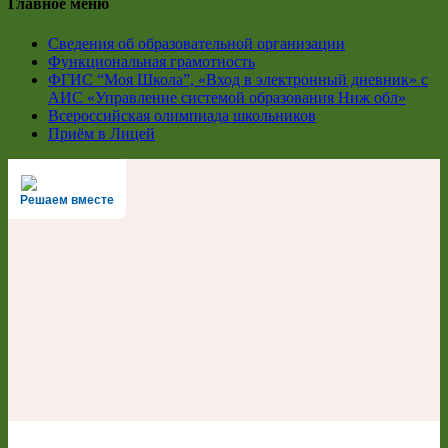
Главное меню
Сведения об образовательной организации
Функциональная грамотность
ФГИС “Моя Школа”, «Вход в электронный дневник» с
АИС «Управление системой образования Ниж обл»
Всероссийская олимпиада школьников
Приём в Лицей
Решаем вместе