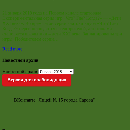
21 января 2018 года на Первом канале стартовала
Экспериментальная серия игр «Что? Где? Когда?» — «Дети
XXI века». Во время этой серии знатоки клуба «Что? Где?
Когда?» перевоплощаются в телезрителей, а знатоками
становятся школьники – дети XXI века. Запланированы три
игры. Победителем серии…
Read more
Новостной архив
Новостной архив
Версия для слабовидящих
ВКонтакте "Лицей № 15 города Сарова"