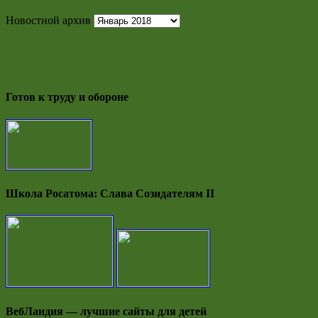
Новостной архив
Готов к труду и обороне
Школа Росатома: Слава Созидателям II
ВебЛандия — лучшие сайты для детей