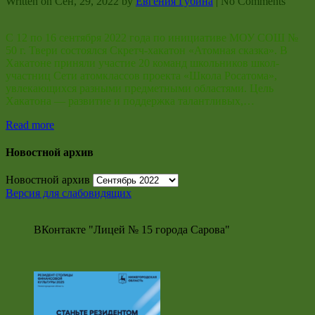
Written on
Сен, 29, 2022
by
Евгения Губина
|
No Comments
С 12 по 16 сентября 2022 года по инициативе МОУ СОШ №
50 г. Твери состоялся Скретч-хакатон «Атомная сказка». В
Хакатоне приняли участие 20 команд школьников школ-
участниц Сети атомклассов проекта «Школа Росатома»,
увлекающихся разными предметными областями. Цель
Хакатона — развитие и поддержка талантливых,…
Read more
Новостной архив
Новостной архив
Версия для слабовидящих
ВКонтакте "Лицей № 15 города Сарова"