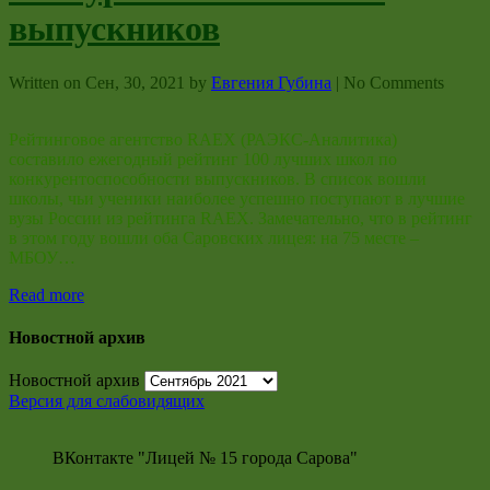
выпускников
Written on
Сен, 30, 2021
by
Евгения Губина
|
No Comments
Рейтинговое агентство RAEX (РАЭКС-Аналитика)
составило ежегодный рейтинг 100 лучших школ по
конкурентоспособности выпускников. В список вошли
школы, чьи ученики наиболее успешно поступают в лучшие
вузы России из рейтинга RAEX. Замечательно, что в рейтинг
в этом году вошли оба Саровских лицея: на 75 месте –
МБОУ…
Read more
Новостной архив
Новостной архив
Версия для слабовидящих
ВКонтакте "Лицей № 15 города Сарова"