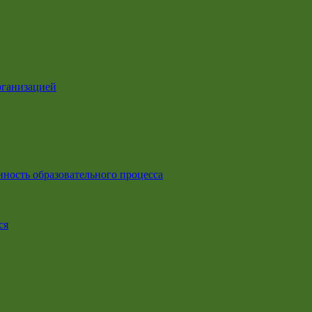
рганизацией
ность образовательного процесса
ся