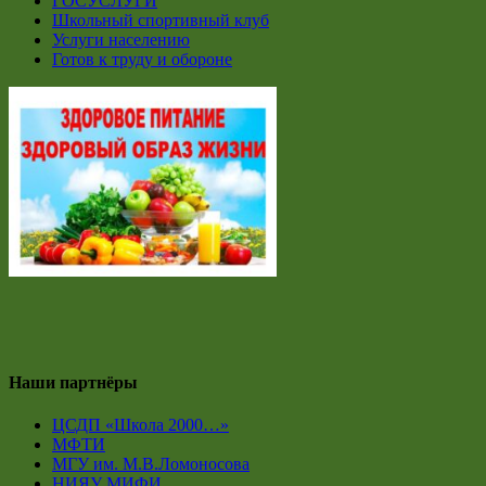
ГОСУСЛУГИ
Школьный спортивный клуб
Услуги населению
Готов к труду и обороне
Наши партнёры
ЦСДП «Школа 2000…»
МФТИ
МГУ им. М.В.Ломоносова
НИЯУ МИФИ