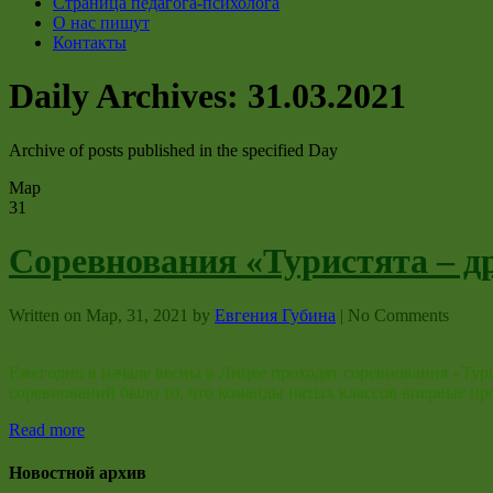
Страница педагога-психолога
О нас пишут
Контакты
Daily Archives:
31.03.2021
Archive of posts published in the specified Day
Мар
31
Соревнования «Туристята – д
Written on
Мар, 31, 2021
by
Евгения Губина
|
No Comments
Ежегодно в начале весны в Лицее проходят соревнования «Тури
соревнований было то, что команды пятых классов впервые 
Read more
Новостной архив