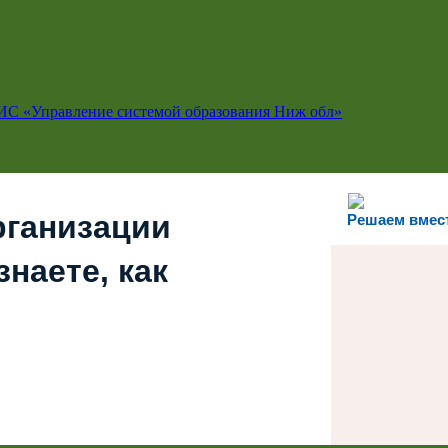
ИС «Управление системой образования Ниж обл»
рганизации
Решаем вмес
наете, как