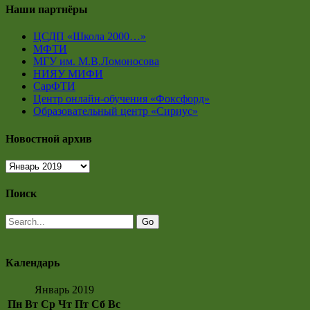
Наши партнёры
ЦСДП «Школа 2000…»
МФТИ
МГУ им. М.В.Ломоносова
НИЯУ МИФИ
СарФТИ
Центр онлайн-обучения «Фоксфорд»
Образовательный центр «Сириус»
Новостной архив
Новостной
архив
Поиск
Календарь
Январь 2019
Пн
Вт
Ср
Чт
Пт
Сб
Вс