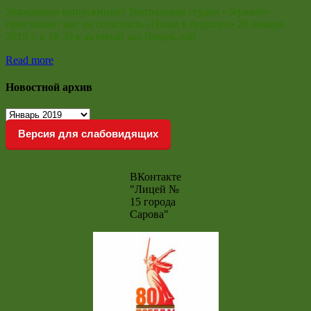
Уважаемые выпускники! Театральная студия «Зеркало»
приглашает вас на спектакль «Назад в будущее» 28 января
2019 г. в 18.30 в актовый зал Лицея. edit
Read more
Новостной архив
Новостной
архив
Версия для слабовидящих
ВКонтакте
"Лицей №
15 города
Сарова"