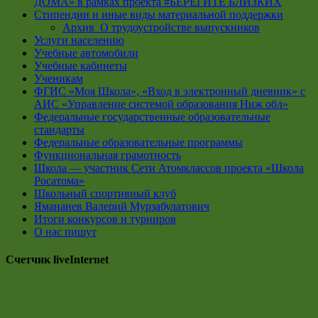
ДОМА» в рамках проекта #БЕРЕГИТЕ БЛИЗКИХ
Стипендии и иные виды материальной поддержки
Архив_О трудоустройстве выпускников
Услуги населению
Учебные автомобили
Учебные кабинеты
Ученикам
ФГИС «Моя Школа», «Вход в электронный дневник» с
АИС «Управление системой образования Ниж обл»
Федеральные государственные образовательные
стандарты
Федеральные образовательные программы
Функциональная грамотность
Школа — участник Сети Атомклассов проекта «Школа
Росатома»
Школьный спортивный клуб
Ямананев Валерий Мурзабулатович
Итоги конкурсов и турниров
О нас пишут
Счетчик liveInternet