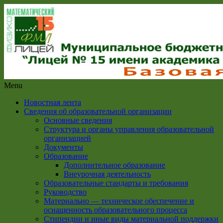
Menu
Новостная лента
Сведения об образовательной организации
Основные сведения
Структура и органы управления образовательной
организацией
Документы
Образование
Дополнительное образование
Внеурочная деятельность
Образовательные стандарты и требования
Руководство
Материально — техническое обеспечение и
оснащенность образовательного процесса
Стипендии и иные виды материальной поддержки