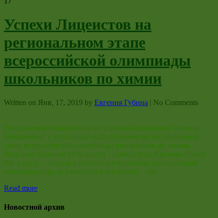
17
Успехи Лицеистов на
региональном этапе
всероссийской олимпиады
школьников по химии
Written on
Янв, 17, 2019
by
Евгения Губина
|
No Comments
Поздравляем лицеистов и их учителя Богданович Татьяну
Николаевну с успешным выступлением на региональном
этапе всероссийской олимпиады школьников по химии.
Неделько Николай (10Б класс) – победитель, Ерунова Олеся
(9Б класс) — первая в рейтинге участников региональной
олимпиады среди учащихся 9-х классов. edit
Read more
Новостной архив