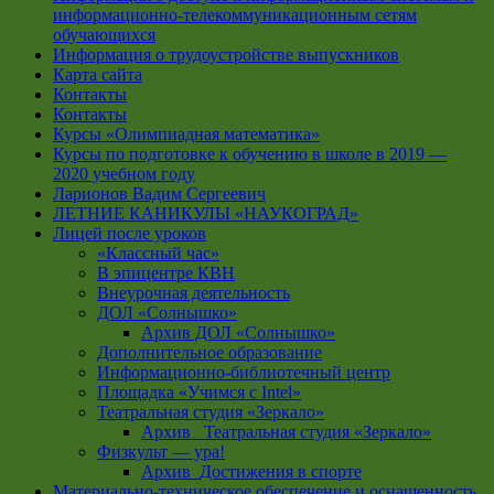
информационно-телекоммуникационным сетям
обучающихся
Информация о трудоустройстве выпускников
Карта сайта
Контакты
Контакты
Курсы «Олимпиадная математика»
Курсы по подготовке к обучению в школе в 2019 —
2020 учебном году
Ларионов Вадим Сергеевич
ЛЕТНИЕ КАНИКУЛЫ «НАУКОГРАД»
Лицей после уроков
«Классный час»
В эпицентре КВН
Внеурочная деятельность
ДОЛ «Солнышко»
Архив ДОЛ «Солнышко»
Дополнительное образование
Информационно-библиотечный центр
Площадка «Учимся с Intel»
Театральная студия «Зеркало»
Архив _Театральная студия «Зеркало»
Физкульт — ура!
Архив_Достижения в спорте
Материально-техническое обеспечение и оснащенность