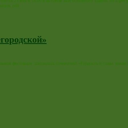
тся 23 мая в 18.00 в актовом зале основного здания, по адресу
ция. edit
егородской»
альном фестивале школьных сочинений «Гордость и слава земли 