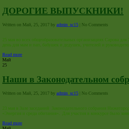
ДОРОГИЕ ВЫПУСКНИКИ!
Written on
Май, 25, 2017
by
admin_sc15
|
No Comments
25 мая во всех общеобразовательных организациях Сарова для
день для мам и пап, бабушек и дедушек, учителей и руководи
Read more
Май
25
Наши в Законодательном соб
Written on
Май, 25, 2017
by
admin_sc15
|
No Comments
23 мая в Зале заседаний Законодательного собрания Нижегоро
«Энергия и среда обитания». Для участия в конкурсе было за
Read more
Май