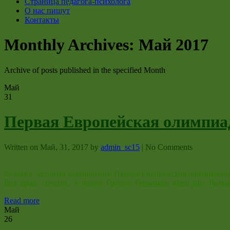
Страница педагога-психолога
О нас пишут
Контакты
Monthly Archives:
Май 2017
Archive of posts published in the specified Month
Май
31
Первая Европейская олимпиа
Written on
Май, 31, 2017
by
admin_sc15
|
No Comments
24 мая в Эстонии завершилась Первая Европейская олимпиада ш
Болгарии, Греции, Эстонии, Грузии, Германии, Венгрии, Лат
Read more
Май
26