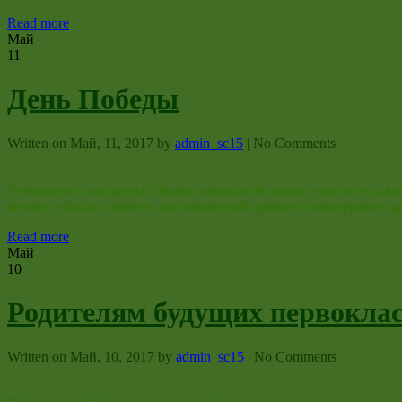
Read more
Май
11
День Победы
Written on
Май, 11, 2017
by
admin_sc15
|
No Comments
Ученики и сотрудники Лицея приняли активное участие в про
митинг «Вахта памяти», посвященный приему в пионерские о
Read more
Май
10
Родителям будущих первоклас
Written on
Май, 10, 2017
by
admin_sc15
|
No Comments