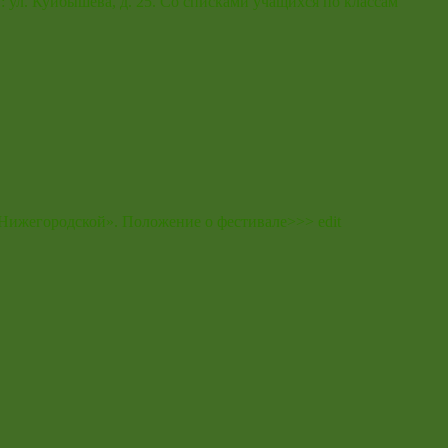
: ул. Куйбышева, д. 25. Со списками учащихся по классам
Нижегородской». Положение о фестивале>>> edit