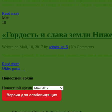
Объявление Собрание родителей будущих первоклассников состои
можно познакомиться на стенде в вестибюле Лицея. Администра
Read more
Май
10
«Гордость и слава земли Ниж
Written on
Май, 10, 2017
by
admin_sc15
|
No Comments
Уважаемые ребята! Приглашаем Вас принять участие в регион
Read more
Older posts
→
Новостной архив
Новостной архив
Версия для слабовидящих