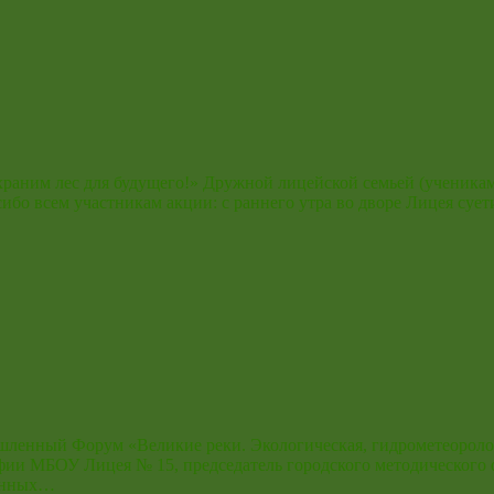
храним лес для будущего!» Дружной лицейской семьей (ученикам
сибо всем участникам акции: с раннего утра во дворе Лицея су
ленный Форум «Великие реки. Экологическая, гидрометеорологи
афии МБОУ Лицея № 15, председатель городского методического 
ванных…