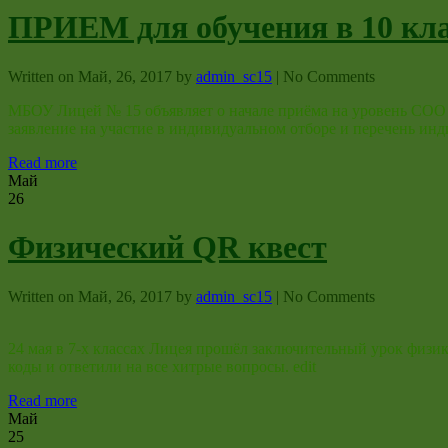
ПРИЕМ для обучения в 10 клас
Written on
Май, 26, 2017
by
admin_sc15
|
No Comments
МБОУ Лицей № 15 объявляет о начале приёма на уровень СОО (1
заявление на участие в индивидуальном отборе и перечень 
Read more
Май
26
Физический QR квест
Written on
Май, 26, 2017
by
admin_sc15
|
No Comments
24 мая в 7-х классах Лицея прошёл заключительный урок физи
коды и ответили на все хитрые вопросы. edit
Read more
Май
25