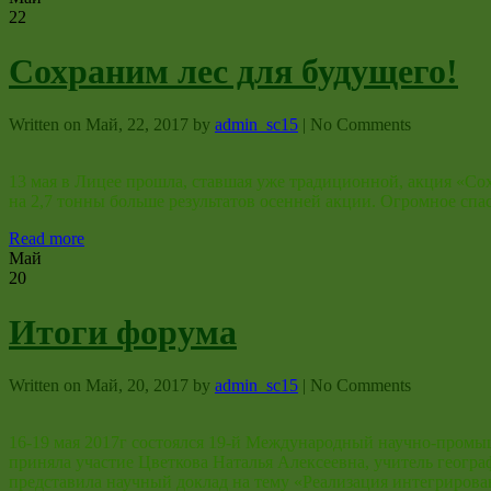
22
Сохраним лес для будущего!
Written on
Май, 22, 2017
by
admin_sc15
|
No Comments
13 мая в Лицее прошла, ставшая уже традиционной, акция «Со
на 2,7 тонны больше результатов осенней акции. Огромное спа
Read more
Май
20
Итоги форума
Written on
Май, 20, 2017
by
admin_sc15
|
No Comments
16-19 мая 2017г состоялся 19-й Международный научно-промыш
приняла участие Цветкова Наталья Алексеевна, учитель геогр
представила научный доклад на тему «Реализация интегриро