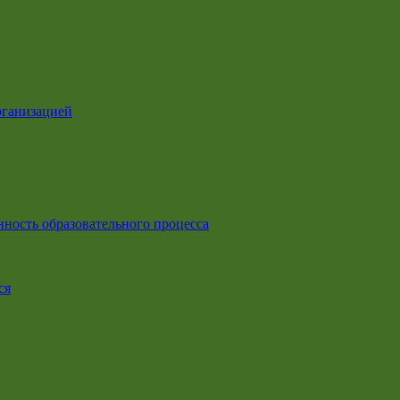
рганизацией
ность образовательного процесса
ся