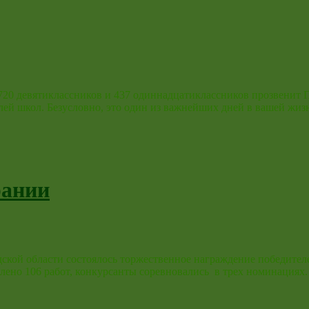
 720 девятиклассников и 437 одиннадцатиклассников прозвенит
телей школ. Безусловно, это один из важнейших дней в вашей ж
рании
дской области состоялось торжественное награждение победите
явлено 106 работ, конкурсанты соревновались в трех номинация