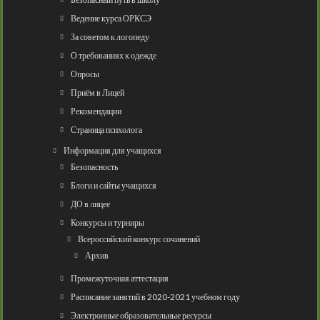
Ведение курса ОРКСЭ
За советом к логопеду
О требованиях к одежде
Опросы
Приём в Лицей
Рекомендации
Страница психолога
Информация для учащихся
Безопасность
Блоги и сайты учащихся
ДО в лицее
Конкурсы и турниры
Всероссийский конкурс сочинений
Архив
Промежуточная аттестация
Расписание занятий в 2020-2021 учебном году
Электронные образовательные ресурсы