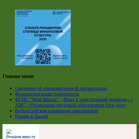
Главное меню
Сведения об образовательной организации
Функциональная грамотность
ФГИС “Моя Школа”, «Вход в электронный дневник» с
АИС «Управление системой образования Ниж обл»
Всероссийская олимпиада школьников
Приём в Лицей
Решаем вместе