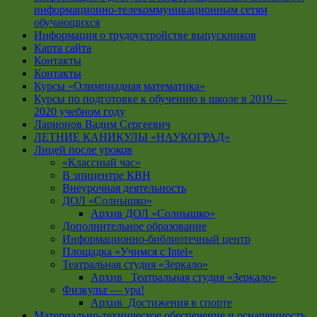
информационно-телекоммуникационным сетям
обучающихся
Информация о трудоустройстве выпускников
Карта сайта
Контакты
Контакты
Курсы «Олимпиадная математика»
Курсы по подготовке к обучению в школе в 2019 —
2020 учебном году
Ларионов Вадим Сергеевич
ЛЕТНИЕ КАНИКУЛЫ «НАУКОГРАД»
Лицей после уроков
«Классный час»
В эпицентре КВН
Внеурочная деятельность
ДОЛ «Солнышко»
Архив ДОЛ «Солнышко»
Дополнительное образование
Информационно-библиотечный центр
Площадка «Учимся с Intel»
Театральная студия «Зеркало»
Архив _Театральная студия «Зеркало»
Физкульт — ура!
Архив_Достижения в спорте
Материально-техническое обеспечение и оснащенность