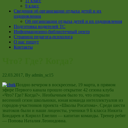
11 класс
9 класс
Сведения об организации отдыха детей и их
оздоровлении
Об организации отдыха детей и их оздоровления
Подготовка водителей ТС
Информационно-библиотечный центр
Страница педагога-психолога
О нас пишут
Контакты
Что? Где? Когда?
22.03.2017
, By
admin_sc15
Поздно вечером в воскресенье, 19 марта, в прямом
эфире Первого канала прошло открытие 42 сезона клуба
«Что? Где? Когда?». Необычным было то, что открыли
весенний сезон школьники, юная команда интеллектуалов из
городов-участников проекта «Школы Росатома». Среди шести
знатоков были и наши лицеисты, ученики 9 Б класса Никита
Бондарев и Кирилл Емелин — капитан команды. Тренер ребят
— Попова Наталия Леонидовна.