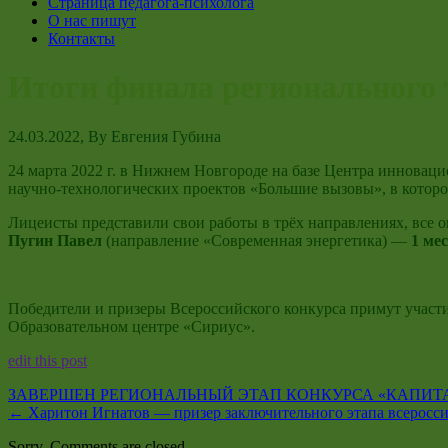
Страница педагога-психолога
О нас пишут
Контакты
Итоги финала регионального 
24.03.2022
, By
Евгения Губина
24 марта 2022 г. в Нижнем Новгороде на базе Центра инноваци
научно-технологических проектов «Большие вызовы», в которо
Лицеисты представили свои работы в трёх направлениях, все
Пугин Павел
(направление «Современная энергетика) —
1 ме
Победители и призеры Всероссийского конкурса примут участ
Образовательном центре «Сириус».
edit this post
ЗАВЕРШЕН РЕГИОНАЛЬНЫЙ ЭТАП КОНКУРСА «КАПИ
←
Харитон Игнатов — призер заключительного этапа всеросс
Sorry, Comments are closed.