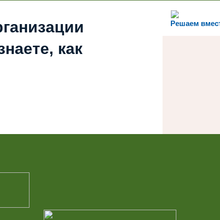
рганизации
Решаем вмес
наете, как