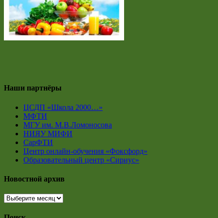
Наши партнёры
ЦСДП «Школа 2000…»
МФТИ
МГУ им. М.В.Ломоносова
НИЯУ МИФИ
СарФТИ
Центр онлайн-обучения «Фоксфорд»
Образовательный центр «Сириус»
Новостной архив
Новостной
архив
Поиск