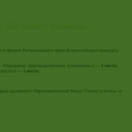
са «Большие вызовы»
т в финале Регионального трека Всероссийского конкурса
 «Передовые производственные технологии») —
1 место
,
сность») —
3 место
.
орую организует Образовательный Фонд «Талант и успех» в