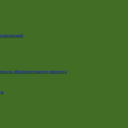
рганизацией
ность образовательного процесса
ся