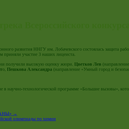
трека Всероссийского конкур
онного развития ННГУ им. Лобачевского состоялась защита рабо
м приняли участие 3 наших лицеиста.
 они получили высокую оценку жюри.
Цветков Лев
(направление
ст
о,
Пешкова Александра
(направление «Умный город и безопа
ие в научно-технологической программе «Большие вызовы», кот
ТАНЫ»
→
ийской олимпиады по химии