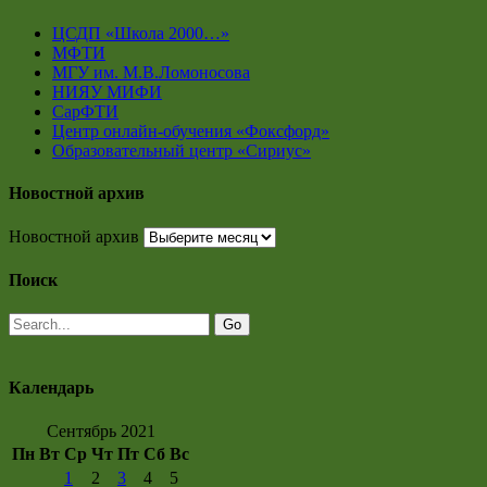
ЦСДП «Школа 2000…»
МФТИ
МГУ им. М.В.Ломоносова
НИЯУ МИФИ
СарФТИ
Центр онлайн-обучения «Фоксфорд»
Образовательный центр «Сириус»
Новостной архив
Новостной архив
Поиск
Календарь
Сентябрь 2021
Пн
Вт
Ср
Чт
Пт
Сб
Вс
1
2
3
4
5