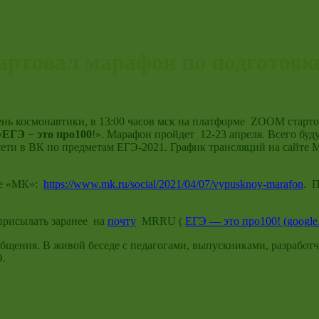
артовал марафон по подготовк
День космонавтики, в 13:00 часов мск на платформе ZOOM ста
«
ЕГЭ − это про100
!». Марафон пройдет 12-23 апреля. Всего буд
 сети в ВК по предметам ЕГЭ-2021. График трансляций на сайт
те «МК»:
https://www.mk.ru/social/2021/04/07/vypusknoy-marafon
. 
 присылать заранее на
почту
MRRU (
ЕГЭ — это про100! (google
общения. В живой беседе с педагогами, выпускниками, разрабо
Э.