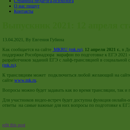
Страница педагога-психолога
О нас пишут
Контакты
Выпускник 2021: 12 апреля ст
13.04.2021
, By
Евгения Губина
Как сообщается на сайте
МКRU (mk.ru)
,
12 апреля 2021 г.
, в 
поддержке Рособрнадзора марафон по подготовке к ЕГЭ 2021 
разработчиков заданий ЕГЭ с лайф-трансляцией в социальной
(mk.ru)
.
К трансляциям может подключиться любой желающий на сай
сайте
www.mk.ru
.
Вопросы можно будет задавать как во время трансляции, так и
Для участников видео-встреч будет доступна функция онлайн-
ответы на самые важные для них вопросы по подготовке к ЕГ
edit this post