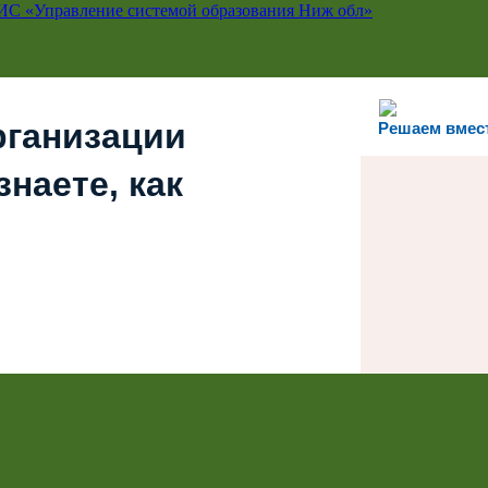
ИС «Управление системой образования Ниж обл»
рганизации
Решаем вмес
наете, как