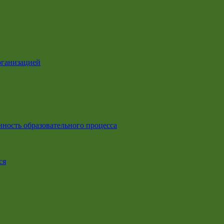
рганизацией
ность образовательного процесса
ся