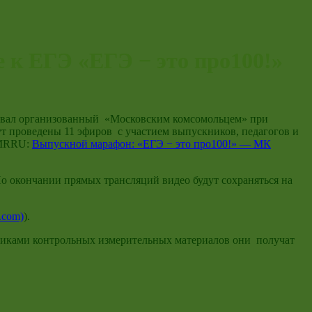
е к ЕГЭ «ЕГЭ − это про100!»
ртовал организованный «Московским комсомольцем» при
ут проведены 11 эфиров с участием выпускников, педагогов и
е MRRU:
Выпускной марафон: «ЕГЭ − это про100!» — МК
По окончании прямых трансляций видео будут сохраняться на
.com)
).
тчиками контрольных измерительных материалов они получат