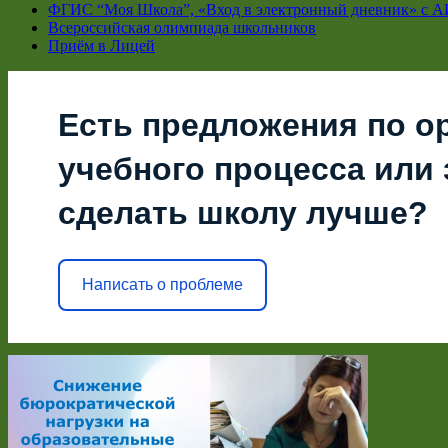
ФГИС “Моя Школа”, «Вход в электронный дневник» с А
Всероссийская олимпиада школьников
Приём в Лицей
Есть предложения по о
учебного процесса или з
сделать школу лучше?
Написать о проблеме