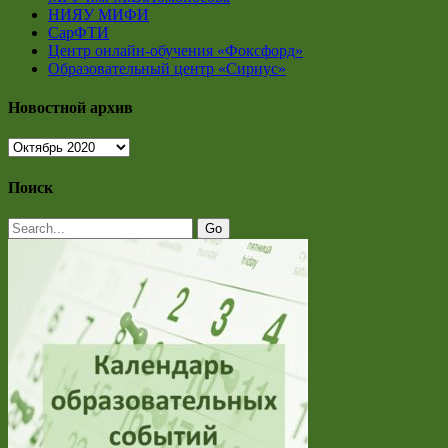
НИЯУ МИФИ
СарФТИ
Центр онлайн-обучения «Фоксфорд»
Образовательный центр «Сириус»
Новостной архив
Новостной
архив
Поиск