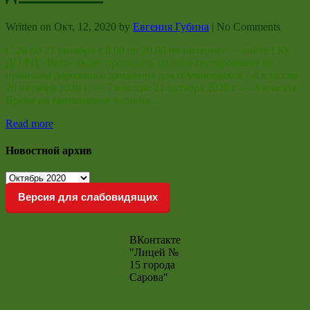
Written on
Окт, 12, 2020
by
Евгения Губина
|
No Comments
С 20 по 21 октября c 8.00 до 20.00 на интернет — сайте ГБУ
ДО РЦ «Вега» будет проходить онлайн-тестирование по
правилам дорожного движения для обучающихся 7-8 классов
20 октября 2020 г. — 7 классы; 21 октября 2020 г. — 8 классы.
Время на выполнение задания…
Read more
Новостной архив
Новостной
архив
Версия для слабовидящих
ВКонтакте
"Лицей №
15 города
Сарова"