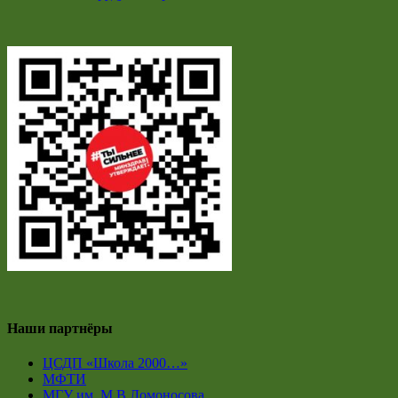
Наши партнёры
ЦСДП «Школа 2000…»
МФТИ
МГУ им. М.В.Ломоносова