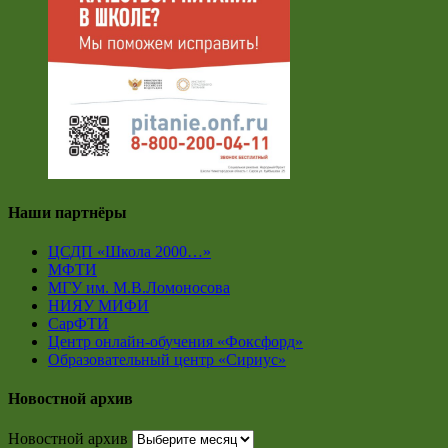
Наши партнёры
ЦСДП «Школа 2000…»
МФТИ
МГУ им. М.В.Ломоносова
НИЯУ МИФИ
СарФТИ
Центр онлайн-обучения «Фоксфорд»
Образовательный центр «Сириус»
Новостной архив
Новостной архив