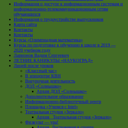
Информация о доступе к информационным системам и
информационно-телекоммуникационным сетям
обучающихся
Информация о трудоустройстве выпускников
Карта сайта
Контакты
Контакты
Курсы «Олимпиадная математика»
Курсы по подготовке к обучению в школе в 2019 —
2020 учебном году
Ларионов Вадим Сергеевич
ЛЕТНИЕ КАНИКУЛЫ «НАУКОГРАД»
Лицей после уроков
«Классный час»
В эпицентре КВН
Внеурочная деятельность
ДОЛ «Солнышко»
Архив ДОЛ «Солнышко»
Дополнительное образование
Информационно-библиотечный центр
Площадка «Учимся с Intel»
Театральная студия «Зеркало»
Архив _Театральная студия «Зеркало»
Физкульт — ура!
Архив_Достижения в спорте