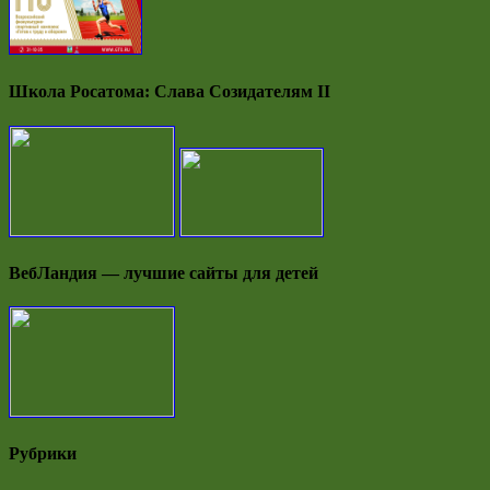
Школа Росатома: Слава Созидателям II
ВебЛандия — лучшие сайты для детей
Рубрики