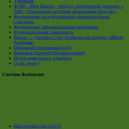
Ученикам
ФГИС «Моя Школа», «Вход в электронный дневник» с
АИС «Управление системой образования Ниж обл»
Федеральные государственные образовательные
стандарты
Федеральные образовательные программы
Функциональная грамотность
Школа — участник Сети Атомклассов проекта «Школа
Росатома»
Школьный спортивный клуб
Ямананев Валерий Мурзабулатович
Итоги конкурсов и турниров
О нас пишут
Счетчик liveInternet
https://twitter.com/15Sc15