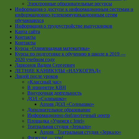
Электронные образовательные ресурсы
Информация о доступе к информационным системам и
информационно-телекоммуникационным сетям
обучающихся
Информация о трудоустройстве выпускников
Карта сайта
Контакты
Контакты
Курсы «Олимпиадная математика»
Курсы по подготовке к обучению в школе в 2019 —
2020 учебном году
Ларионов Вадим Сергеевич
ЛЕТНИЕ КАНИКУЛЫ «НАУКОГРАД»
Лицей после уроков
«Классный час»
В эпицентре КВН
Внеурочная деятельность
ДОЛ «Солнышко»
Архив ДОЛ «Солнышко»
Дополнительное образование
Информационно-библиотечный центр
Площадка «Учимся с Intel»
Театральная студия «Зеркало»
Архив _Театральная студия «Зеркало»
Физкульт — ура!