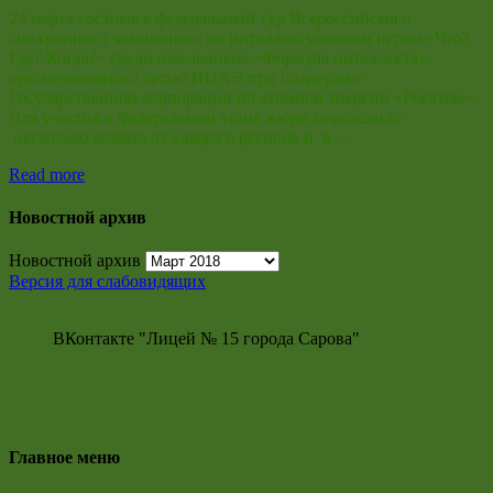
24 марта состоялся федеральный тур Всероссийского
синхронного чемпионата по интеллектуальным играм «Что?
Где? Когда?» среди школьников «Формула интеллекта»,
организованного сетью ИЦАЭ при поддержке
Государственной корпорации по атомной энергии «Росатом».
Для участия в федеральном этапе жюри определило
несколько команд от каждого региона и в…
Read more
Новостной архив
Новостной архив
Версия для слабовидящих
ВКонтакте "Лицей № 15 города Сарова"
Главное меню