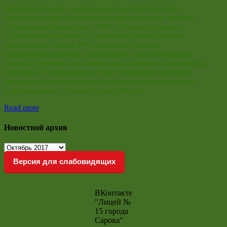
Московский центр непрерывного математического
образования при информационной поддержке проекта
«Социальный навигатор» МИА «Россия сегодня» и
«Учительской газеты» и содействии Министерства
образования и науки РФ подготовил списки
общеобразовательных организаций, обеспечивающих
высокий уровень подготовки выпускников в профильных
областях и по математике. При составлении рейтинга
исследователи учитывали результаты заключительного
и регионального этапов Всероссийской…
Read more
Новостной архив
Новостной
архив
Версия для слабовидящих
ВКонтакте
"Лицей №
15 города
Сарова"