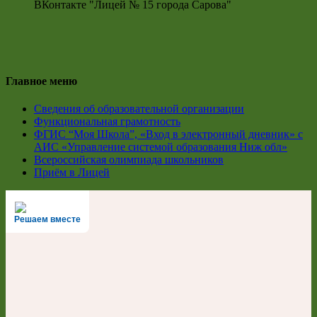
ВКонтакте "Лицей № 15 города Сарова"
Главное меню
Сведения об образовательной организации
Функциональная грамотность
ФГИС “Моя Школа”, «Вход в электронный дневник» с
АИС «Управление системой образования Ниж обл»
Всероссийская олимпиада школьников
Приём в Лицей
Решаем вместе