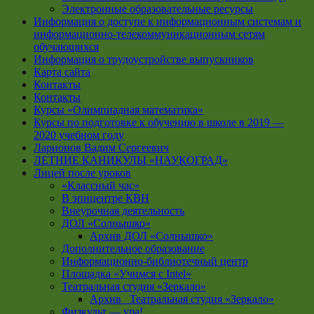
Электронные образовательные ресурсы
Информация о доступе к информационным системам и
информационно-телекоммуникационным сетям
обучающихся
Информация о трудоустройстве выпускников
Карта сайта
Контакты
Контакты
Курсы «Олимпиадная математика»
Курсы по подготовке к обучению в школе в 2019 —
2020 учебном году
Ларионов Вадим Сергеевич
ЛЕТНИЕ КАНИКУЛЫ «НАУКОГРАД»
Лицей после уроков
«Классный час»
В эпицентре КВН
Внеурочная деятельность
ДОЛ «Солнышко»
Архив ДОЛ «Солнышко»
Дополнительное образование
Информационно-библиотечный центр
Площадка «Учимся с Intel»
Театральная студия «Зеркало»
Архив _Театральная студия «Зеркало»
Физкульт — ура!