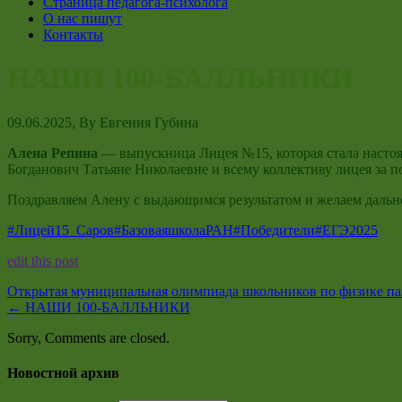
Страница педагога-психолога
О нас пишут
Контакты
НАШИ 100-БАЛЛЬНИКИ
09.06.2025
, By
Евгения Губина
Алена Репина
— выпускница Лицея №15, которая стала насто
Богданович Татьяне Николаевне и всему коллективу лицея за 
Поздравляем Алену с выдающимся результатом и желаем даль
#Лицей15_Саров
#БазоваяшколаРАН
#Победители
#ЕГЭ2025
edit this post
Открытая муниципальная олимпиада школьников по физике пам
←
НАШИ 100-БАЛЛЬНИКИ
Sorry, Comments are closed.
Новостной архив