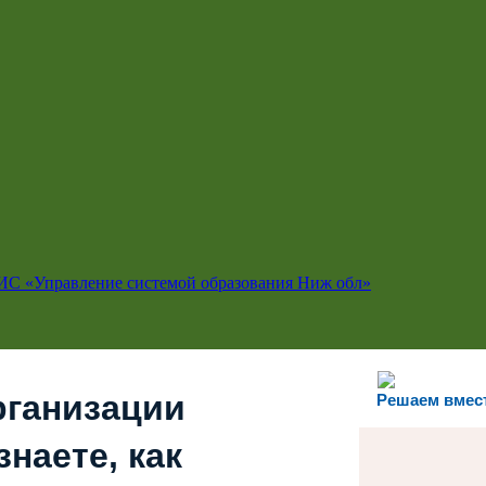
ИС «Управление системой образования Ниж обл»
рганизации
Решаем вмес
наете, как