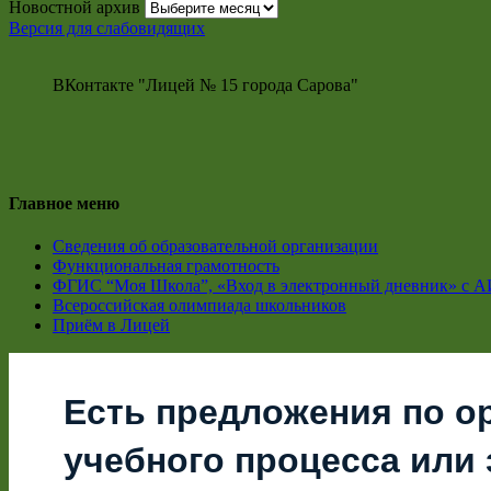
Новостной архив
Версия для слабовидящих
ВКонтакте "Лицей № 15 города Сарова"
Главное меню
Сведения об образовательной организации
Функциональная грамотность
ФГИС “Моя Школа”, «Вход в электронный дневник» с А
Всероссийская олимпиада школьников
Приём в Лицей
Есть предложения по о
учебного процесса или з