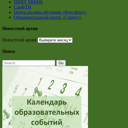
НИЯУ МИФИ
СарФТИ
Центр онлайн-обучения «Фоксфорд»
Образовательный центр «Сириус»
Новостной архив
Новостной архив
Поиск