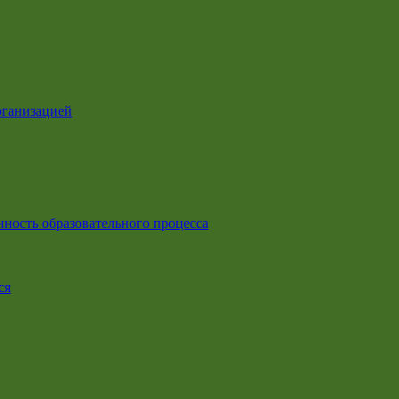
рганизацией
ность образовательного процесса
ся