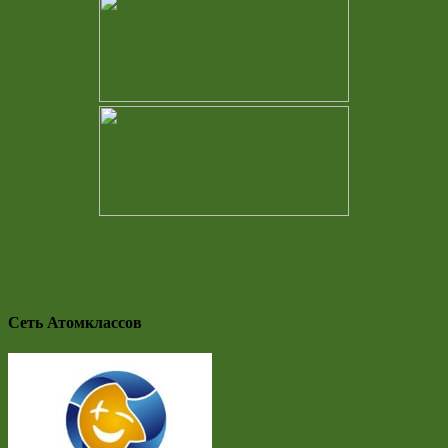
Сеть Атомклассов