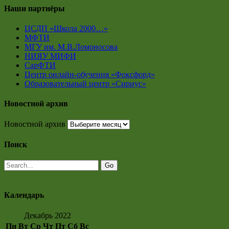
Наши партнёры
ЦСДП «Школа 2000…»
МФТИ
МГУ им. М.В.Ломоносова
НИЯУ МИФИ
СарФТИ
Центр онлайн-обучения «Фоксфорд»
Образовательный центр «Сириус»
Новостной архив
Новостной архив
Поиск
Календарь
Декабрь 2022
Пн
Вт
Ср
Чт
Пт
Сб
Вс