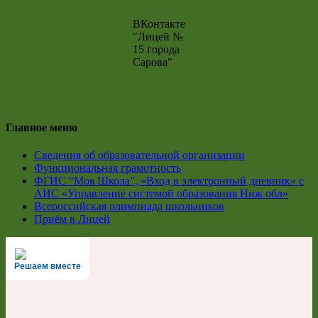
ВКонтакте
"Лицей №
15 города
Сарова"
Главное меню
Сведения об образовательной организации
Функциональная грамотность
ФГИС “Моя Школа”, «Вход в электронный дневник» с
АИС «Управление системой образования Ниж обл»
Всероссийская олимпиада школьников
Приём в Лицей
Решаем вместе