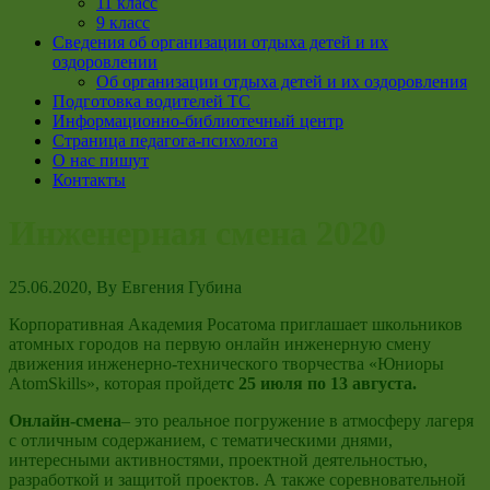
11 класс
9 класс
Сведения об организации отдыха детей и их
оздоровлении
Об организации отдыха детей и их оздоровления
Подготовка водителей ТС
Информационно-библиотечный центр
Страница педагога-психолога
О нас пишут
Контакты
Инженерная смена 2020
25.06.2020
, By
Евгения Губина
Корпоративная Академия Росатома приглашает школьников
атомных городов на первую онлайн инженерную смену
движения инженерно-технического творчества «Юниоры
AtomSkills», которая пройдет
с 25 июля по 13 августа.
Онлайн-смен
а
– это реальное погружение в атмосферу лагеря
с отличным содержанием, с тематическими днями,
интересными активностями, проектной деятельностью,
разработкой и защитой проектов. А также соревновательной