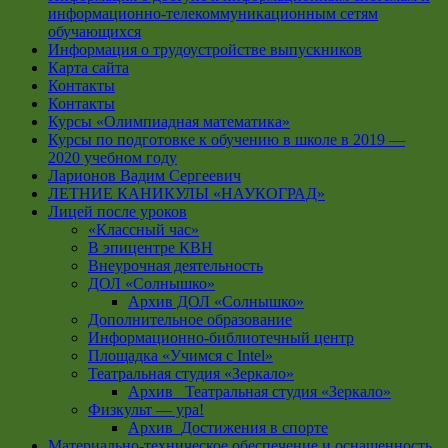
информационно-телекоммуникационным сетям
обучающихся
Информация о трудоустройстве выпускников
Карта сайта
Контакты
Контакты
Курсы «Олимпиадная математика»
Курсы по подготовке к обучению в школе в 2019 —
2020 учебном году
Ларионов Вадим Сергеевич
ЛЕТНИЕ КАНИКУЛЫ «НАУКОГРАД»
Лицей после уроков
«Классный час»
В эпицентре КВН
Внеурочная деятельность
ДОЛ «Солнышко»
Архив ДОЛ «Солнышко»
Дополнительное образование
Информационно-библиотечный центр
Площадка «Учимся с Intel»
Театральная студия «Зеркало»
Архив _Театральная студия «Зеркало»
Физкульт — ура!
Архив_Достижения в спорте
Материально-техническое обеспечение и оснащенность