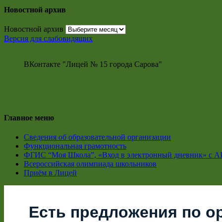
Новостной архив
Новостной архив
Версия для слабовидящих
ВКонтакте "Лицей № 15 города Сарова"
Главное меню
Сведения об образовательной организации
Функциональная грамотность
ФГИС “Моя Школа”, «Вход в электронный дневник» с А
Всероссийская олимпиада школьников
Приём в Лицей
Есть предложения по о