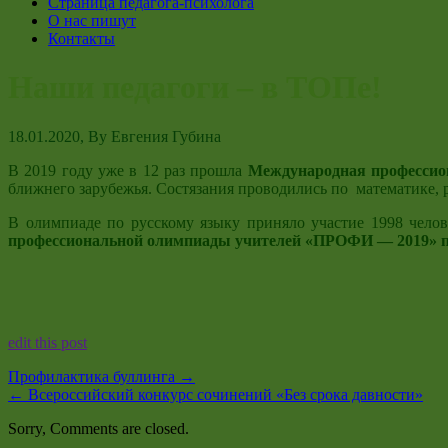
Страница педагога-психолога
О нас пишут
Контакты
Наши педагоги – в ТОПе!
18.01.2020
, By
Евгения Губина
В 2019 году уже в 12 раз прошла
Международная профессио
ближнего зарубежья. Состязания проводились по математике, 
В олимпиаде по русскому языку приняло участие 1998 чело
профессиональной олимпиады учителей «ПРОФИ — 2019» п
edit this post
Профилактика буллинга
→
←
Всероссийский конкурс сочинений «Без срока давности»
Sorry, Comments are closed.