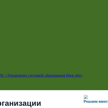
ИС «Управление системой образования Ниж обл»
рганизации
Решаем вмес