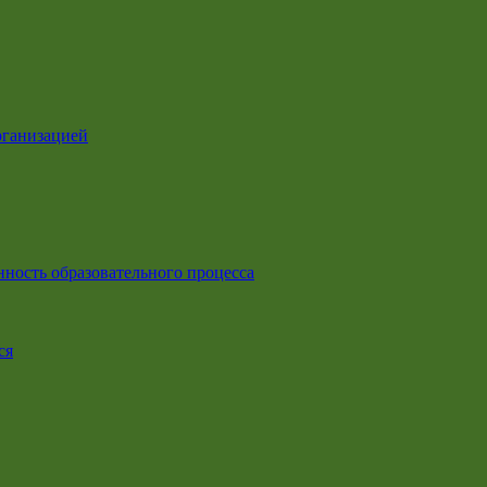
рганизацией
ность образовательного процесса
ся