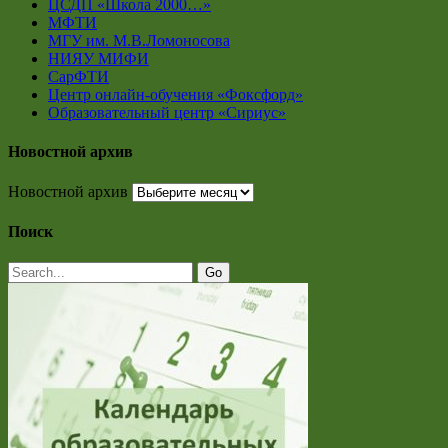
ЦСДП «Школа 2000…»
МФТИ
МГУ им. М.В.Ломоносова
НИЯУ МИФИ
СарФТИ
Центр онлайн-обучения «Фоксфорд»
Образовательный центр «Сириус»
Новостной архив
Новостной архив
Поиск