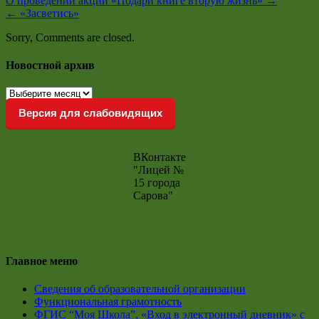
О проведении акции «Подари книге вторую жизнь»
→
←
«Засветись»
Sorry, Comments are closed.
Новостной архив
Новостной
архив
Версия для слабовидящих
ВКонтакте
"Лицей №
15 города
Сарова"
Главное меню
Сведения об образовательной организации
Функциональная грамотность
ФГИС “Моя Школа”, «Вход в электронный дневник» с