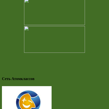
Сеть Атомклассов