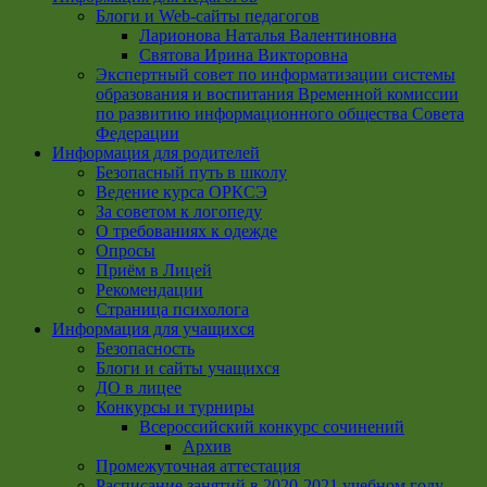
Блоги и Web-сайты педагогов
Ларионова Наталья Валентиновна
Святова Ирина Викторовна
Экспертный совет по информатизации системы
образования и воспитания Временной комиссии
по развитию информационного общества Совета
Федерации
Информация для родителей
Безопасный путь в школу
Ведение курса ОРКСЭ
За советом к логопеду
О требованиях к одежде
Опросы
Приём в Лицей
Рекомендации
Страница психолога
Информация для учащихся
Безопасность
Блоги и сайты учащихся
ДО в лицее
Конкурсы и турниры
Всероссийский конкурс сочинений
Архив
Промежуточная аттестация
Расписание занятий в 2020-2021 учебном году