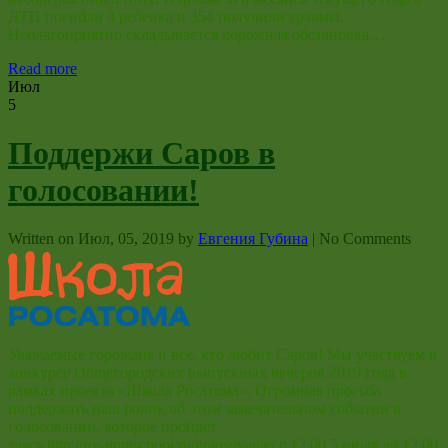
ДТП погибли 4 ребенка и 354 получили травмы.
Неблагоприятно складывается дорожная обстановка…
Read more
Июл
5
Поддержи Саров в
голосовании!
Written on
Июл, 05, 2019
by
Евгения Губина
|
No Comments
Уважаемые горожане и все, кто любит Саров! Мы участвуем в
конкурсе Общегородских выпускных вечеров 2019 года в
рамках проекта «Школа Росатома». Огромная просьба
поддержать наш ролик об этом замечательном событии в
голосовании, которое пройдет
здесь http://rosatomschool.ru/golosovanie/ с 12.00 5 июля до 12.00