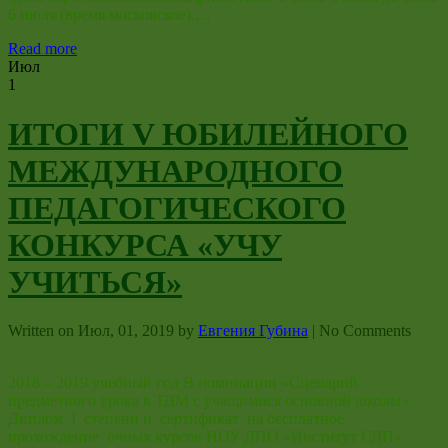
6 июля (время московское).…
Read more
Июл
1
ИТОГИ V ЮБИЛЕЙНОГО
МЕЖДУНАРОДНОГО
ПЕДАГОГИЧЕСКОГО
КОНКУРСА «УЧУ
УЧИТЬСЯ»
Written on
Июл, 01, 2019
by
Евгения Губина
|
No Comments
2018 – 2019 учебный год В номинации «Сценарий
предметного урока в ТДМ с учащимися основной школы»
Диплом I степени и сертификат на бесплатное
прохождение очных курсов НОУ ДПО «Институт СДП»