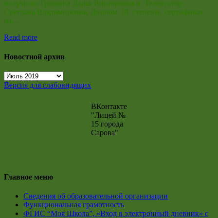
получили: Гришина Дарья Викторовна и Теленгатор
Светлана Владимировна, Диплом III степени, сертификат
на…
Read more
Новостной архив
Новостной
архив
Версия для слабовидящих
ВКонтакте
"Лицей №
15 города
Сарова"
Главное меню
Сведения об образовательной организации
Функциональная грамотность
ФГИС “Моя Школа”, «Вход в электронный дневник» с