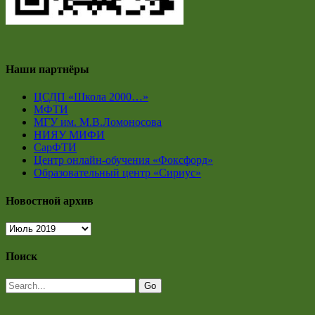
Наши партнёры
ЦСДП «Школа 2000…»
МФТИ
МГУ им. М.В.Ломоносова
НИЯУ МИФИ
СарФТИ
Центр онлайн-обучения «Фоксфорд»
Образовательный центр «Сириус»
Новостной архив
Новостной
архив
Поиск