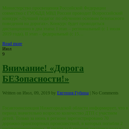
Министерство просвещения Российской Федерации
совместно с ГУОБДД МВД России проводит Всероссийский
конкурс «Лучший педагог по обучению основам безопасного
поведения на дорогах». Конкурс будет проводиться
дистанционно в два этапа: I этап – региональный (с 1 июля
2019 года), II этап – федеральный (с 15…
Read more
Июл
9
Внимание! «Дорога
БЕЗопасности!»
Written on
Июл, 09, 2019
by
Евгения Губина
|
No Comments
Госавтоинспекция Нижегородской области информирует, что в
период значительно возросло количество ДТП с участием
детей. Только за июнь в регионе зарегистрировано 70
дорожно-транспортных происшествий, в которых погибли 2
несовершеннолетних. В целом за 6 месяцев текущего года в