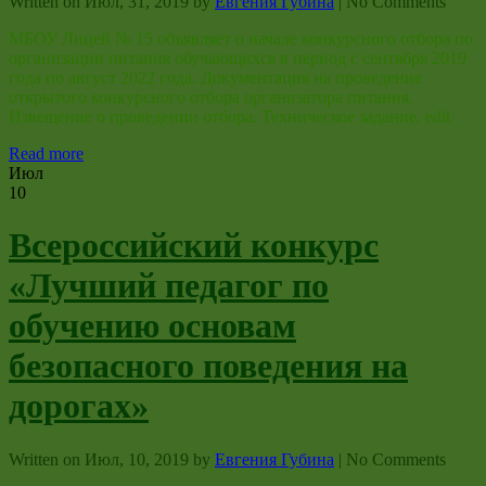
Written on
Июл, 31, 2019
by
Евгения Губина
|
No Comments
МБОУ Лицей № 15 объявляет о начале конкурсного отбора по
организации питания обучающихся в период с сентября 2019
года по август 2022 года. Документация на проведение
открытого конкурсного отбора организатора питания.
Извещение о проведении отбора. Техническое задание. edit
Read more
Июл
10
Всероссийский конкурс
«Лучший педагог по
обучению основам
безопасного поведения на
дорогах»
Written on
Июл, 10, 2019
by
Евгения Губина
|
No Comments