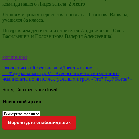
команда нашего Лицея заняла
2 место
Лучшим игроком первенства признана Тихонова Варвара,
учащаяся 8а класса.
Поздравляем девочек и их учителей Андрейчикова Олега
Васильевича и Половникова Валерия Алексеевича!
edit this post
Экологический фестиваль «Древо жизни»
→
←
Федеральный тур VI Всероссийского синхронного
чемпионата по интеллектуальным играм «Что? Где? Когда?»
Sorry, Comments are closed.
Новостной архив
Новостной
архив
Версия для слабовидящих