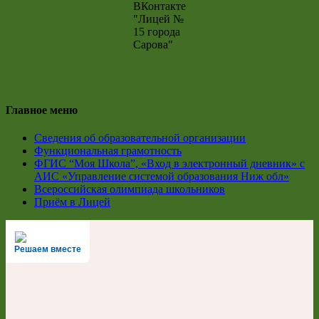
ВКонтакте
"Лицей №
15 города
Сарова"
Главное меню
Сведения об образовательной организации
Функциональная грамотность
ФГИС “Моя Школа”, «Вход в электронный дневник» с
АИС «Управление системой образования Ниж обл»
Всероссийская олимпиада школьников
Приём в Лицей
Решаем вместе