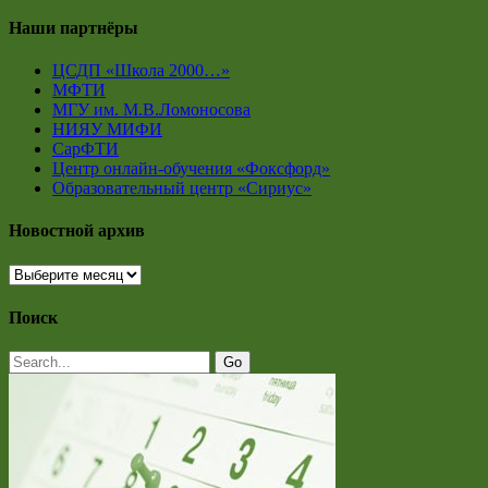
Наши партнёры
ЦСДП «Школа 2000…»
МФТИ
МГУ им. М.В.Ломоносова
НИЯУ МИФИ
СарФТИ
Центр онлайн-обучения «Фоксфорд»
Образовательный центр «Сириус»
Новостной архив
Новостной
архив
Поиск