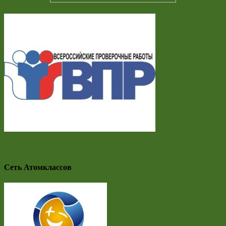
Сеть Атомклассов