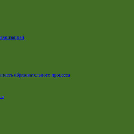
рганизацией
ность образовательного процесса
ся