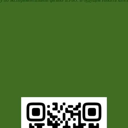
по экспериментальной физике iEPhO. В будущем Никита хотел б