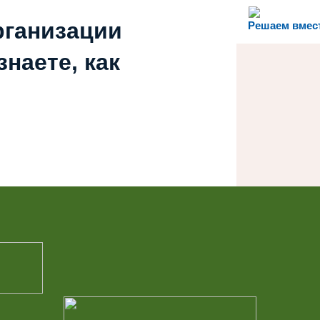
рганизации
Решаем вмес
наете, как