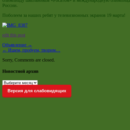
олимпиаду школьников «Росатом» и международную олимпиаду 
России.
Поболеем за наших ребят у телевизионных экранов 19 марта!
edit this post
Объявление
→
←
Ищем, пробуем, творим…
Sorry, Comments are closed.
Новостной архив
Новостной
архив
Версия для слабовидящих