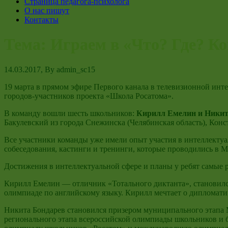
Страница педагога-психолога
О нас пишут
Контакты
Тема: Играем в «Что? Где? Ко
14.03.2017
, By
admin_sc15
19 марта в прямом эфире Первого канала в телевизионной инте
городов-участников проекта «Школа Росатома».
В команду вошли шесть школьников:
Кирилл Емелин и Никит
Бакулевский из города Снежинска (Челябинская область), Конс
Все участники команды уже имели опыт участия в интеллектуа
собеседования, кастинги и тренинги, которые проводились в М
Достижения в интеллектуальной сфере и планы у ребят самые 
Кирилл Емелин — отличник «Тотального диктанта», становилс
олимпиаде по английскому языку. Кирилл мечтает о дипломат
Никита Бондарев становился призером муниципального этапа
регионального этапа всероссийской олимпиады школьников и б