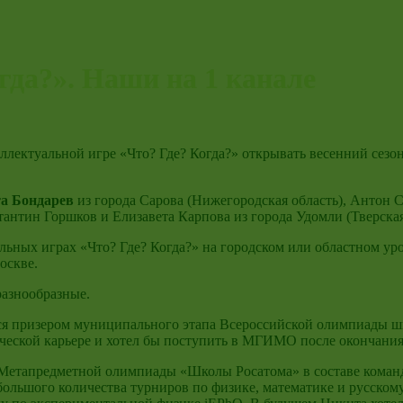
гда?». Наши на 1 канале
ллектуальной игре «Что? Где? Когда?» открывать весенний сезон
а Бондарев
из города Сарова (Нижегородская область), Антон С
тантин Горшков и Елизавета Карпова из города Удомли (Тверская
льных играх «Что? Где? Когда?» на городском или областном ур
оскве.
разнообразные.
я призером муниципального этапа Всероссийской олимпиады шк
ической карьере и хотел бы поступить в МГИМО после окончани
 Метапредметной олимпиады «Школы Росатома» в составе коман
ольшого количества турниров по физике, математике и русском