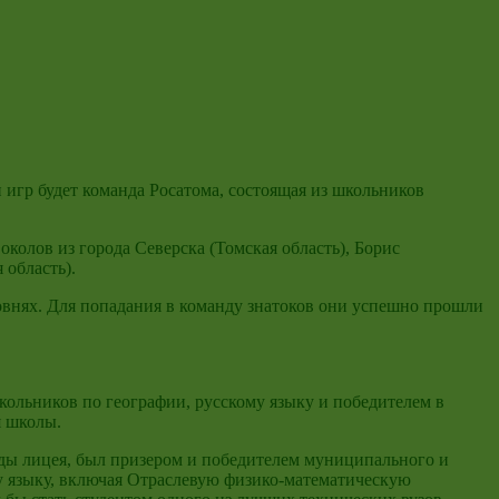
 игр будет команда Росатома, состоящая из школьников
околов из города Северска (Томская область), Борис
 область).
овнях. Для попадания в команду знатоков они успешно прошли
ольников по географии, русскому языку и победителем в
я школы.
ды лицея, был призером и победителем муниципального и
у языку, включая Отраслевую физико-математическую