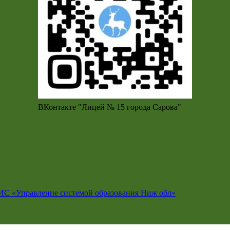
ВКонтакте "Лицей № 15 города Сарова"
ИС «Управление системой образования Ниж обл»