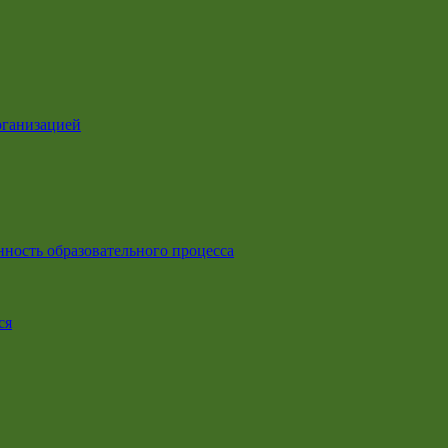
рганизацией
ность образовательного процесса
ся