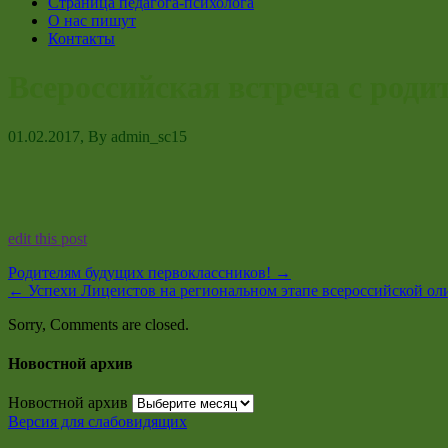
Страница педагога-психолога
О нас пишут
Контакты
Всероссийская встреча с роди
01.02.2017
, By
admin_sc15
edit this post
Родителям будущих первоклассников!
→
←
Успехи Лицеистов на региональном этапе всероссийской ол
Sorry, Comments are closed.
Новостной архив
Новостной архив
Версия для слабовидящих