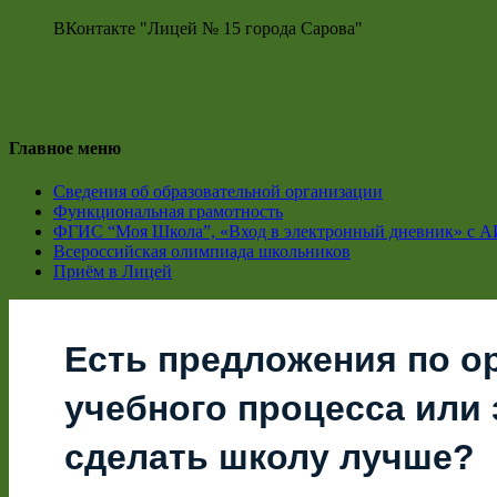
ВКонтакте "Лицей № 15 города Сарова"
Главное меню
Сведения об образовательной организации
Функциональная грамотность
ФГИС “Моя Школа”, «Вход в электронный дневник» с А
Всероссийская олимпиада школьников
Приём в Лицей
Есть предложения по о
учебного процесса или з
сделать школу лучше?