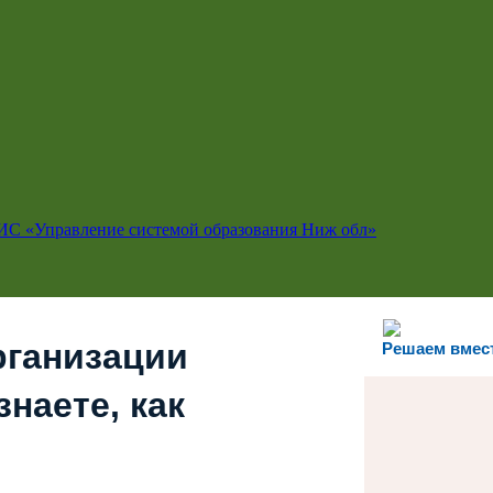
ИС «Управление системой образования Ниж обл»
рганизации
Решаем вмес
наете, как