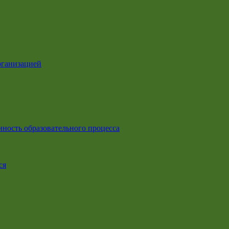
рганизацией
ность образовательного процесса
ся