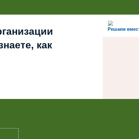
рганизации
Решаем вмес
наете, как