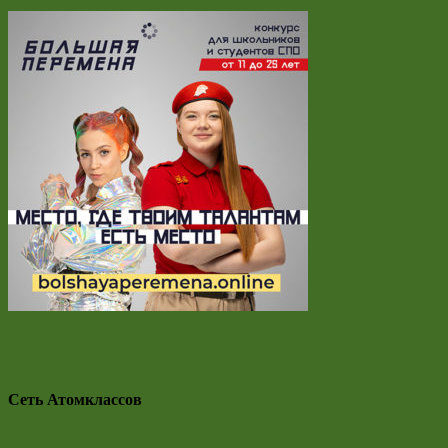
Сеть Атомклассов