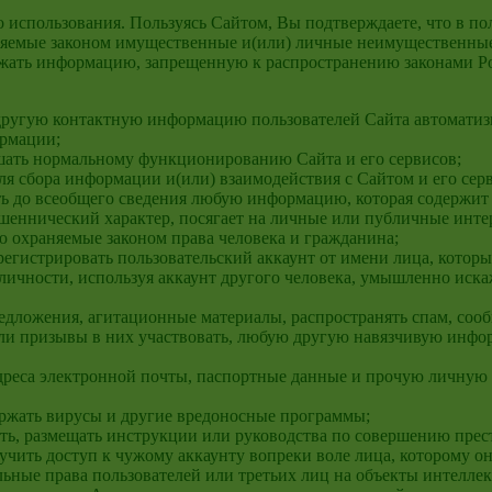
о использования. Пользуясь Сайтом, Вы подтверждаете, что в по
няемые законом имущественные и(или) личные неимущественные 
ержать информацию, запрещенную к распространению законами Р
и другую контактную информацию пользователей Сайта автомат
ормации;
шать нормальному функционированию Сайта и его сервисов;
ля сбора информации и(или) взаимодействия с Сайтом и его сер
ить до всеобщего сведения любую информацию, которая содержит
мошеннический характер, посягает на личные или публичные инт
охраняемые законом права человека и гражданина;
 регистрировать пользовательский аккаунт от имени лица, котор
личности, используя аккаунт другого человека, умышленно искаж
редложения, агитационные материалы, распространять спам, соо
ли призывы в них участвовать, любую другую навязчивую инфор
 адреса электронной почты, паспортные данные и прочую личну
ержать вирусы и другие вредоносные программы;
сть, размещать инструкции или руководства по совершению прес
лучить доступ к чужому аккаунту вопреки воле лица, которому о
ые права пользователей или третьих лиц на объекты интеллек