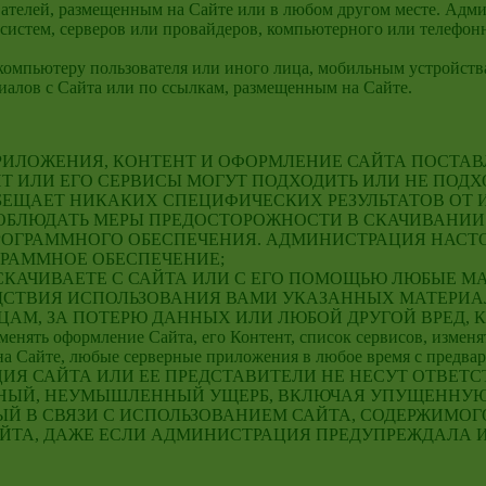
ателей, размещенным на Cайте или в любом другом месте. Адми
истем, серверов или провайдеров, компьютерного или телефонн
б компьютеру пользователя или иного лица, мобильным устройс
иалов с Сайта или по ссылкам, размещенным на Сайте.
, ПРИЛОЖЕНИЯ, КОНТЕНТ И ОФОРМЛЕНИЕ САЙТА ПОСТА
ЙТ ИЛИ ЕГО СЕРВИСЫ МОГУТ ПОДХОДИТЬ ИЛИ НЕ ПОД
БЕЩАЕТ НИКАКИХ СПЕЦИФИЧЕСКИХ РЕЗУЛЬТАТОВ ОТ И
 СОБЛЮДАТЬ МЕРЫ ПРЕДОСТОРОЖНОСТИ В СКАЧИВАНИИ
РОГРАММНОГО ОБЕСПЕЧЕНИЯ. АДМИНИСТРАЦИЯ НАСТ
ГРАММНОЕ ОБЕСПЕЧЕНИЕ;
ТО СКАЧИВАЕТЕ С САЙТА ИЛИ С ЕГО ПОМОЩЬЮ ЛЮБЫЕ 
ТВИЯ ИСПОЛЬЗОВАНИЯ ВАМИ УКАЗАННЫХ МАТЕРИАЛО
АМ, ЗА ПОТЕРЮ ДАННЫХ ИЛИ ЛЮБОЙ ДРУГОЙ ВРЕД, 
зменять оформление Сайта, его Контент, список сервисов, изме
на Сайте, любые серверные приложения в любое время с предва
ЦИЯ САЙТА ИЛИ ЕЕ ПРЕДСТАВИТЕЛИ НЕ НЕСУТ ОТВЕТ
НЫЙ, НЕУМЫШЛЕННЫЙ УЩЕРБ, ВКЛЮЧАЯ УПУЩЕННУЮ 
Й В СВЯЗИ С ИСПОЛЬЗОВАНИЕМ САЙТА, СОДЕРЖИМОГ
ЙТА, ДАЖЕ ЕСЛИ АДМИНИСТРАЦИЯ ПРЕДУПРЕЖДАЛА И