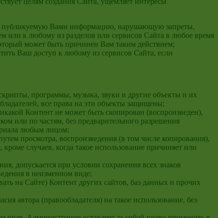
ствует целям создания Сайта, ущемляет интересы
юбую публикуемую Вами информацию, нарушающую запреты,
ем или к любому из разделов или сервисов Сайта в любое время
 который может быть причинен Вам таким действием;
атить Ваш доступ к любому из сервисов Сайта, если
 скрипты, программы, музыка, звуки и другие объекты и их
ладателей, все права на эти объекты защищены;
икакой Контент не может быть скопирован (воспроизведен),
ком или по частям, без предварительного разрешения
териала любым лицом;
путем просмотра, воспроизведения (в том числе копирования),
 кроме случаев, когда такое использование причиняет или
ия, допускается при условии сохранения всех знаков
ведения в неизменном виде;
вать на Сайте) Контент других сайтов, баз данных и прочих
сия автора (правообладателя) на такое использование, без
м прав, Администрация оставляет за собой право применить в