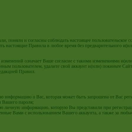
ли, поняли и согласны соблюдать настоящее пользовательское с
ть настоящие Правила в любое время без предварительного и(и
изменений означает Ваше согласие с такими изменениями и(или
ванным пользователем, удалите свой аккаунт и(или) покиньте Са
едакцией Правил.
ную информацию о Вас, которая может быть запрошена от Вас р
и Вашего пароля;
ю личную информацию, которую Вы представили при регистрации
енные Вами с использованием Вашего аккаунта, а также за любы