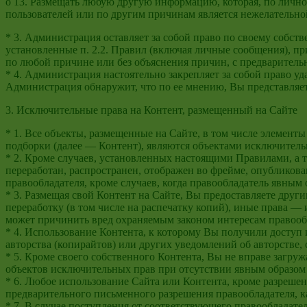
o 13. Размещать любую другую информацию, которая, по лично
пользователей или по другим причинам является нежелательно
* 3. Администрация оставляет за собой право по своему соб
установленные п. 2.2. Правил (включая личные сообщения), пр
по любой причине или без объяснения причин, с предваритель
* 4. Администрация настоятельно закрепляет за собой право у
Администрация обнаружит, что по ее мнению, Вы представляете
3. Исключительные права на Контент, размещенный на Сайте
* 1. Все объекты, размещенные на Сайте, в том числе элементы
подборки (далее — Контент), являются объектами исключитель
* 2. Кроме случаев, установленных настоящими Правилами, а 
переработан, распространен, отображен во фрейме, опубликова
правообладателя, кроме случаев, когда правообладатель явным
* 3. Размещая свой Контент на Сайте, Вы предоставляете друг
переработку (в том числе на распечатку копий), иные права —
может причинить вред охраняемым законом интересам правооб
* 4. Использование Контента, к которому Вы получили доступ 
авторства (копирайтов) или других уведомлений об авторстве,
* 5. Кроме своего собственного Контента, Вы не вправе загру
объектов исключительных прав при отсутствии явным образом 
* 6. Любое использование Сайта или Контента, кроме разрешен
предварительного письменного разрешения правообладателя, к
* 7. В случае поступления от соответствующего правообладат