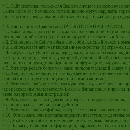
* 1. Сайт доступен только для Вашего личного некоммерческог
Сайте или с его помощью, потенциально могут нарушать охра
объекты интеллектуальной собственности, а также могут сод
* 2. Настоящими Правилами, НА САЙТЕ ЗАПРЕЩАЕТСЯ:
o 1. Накапливать или собирать адреса электронной почты ил
незапрошенной почты (спама) или другой нежелательной инф
o 2. Использовать Сайт любым способом, который может поме
o 3. Использовать автоматизированные скрипты (программы) д
o 4. Загружать, публиковать, передавать, иным образом довод
или третьих лиц, является вульгарной, непристойной, носит 
ненависть или вражду, любую иную информацию, нарушающую 
o 5. Регистрировать более чем один пользовательский аккаунт,
o 6. Вводить пользователей в заблуждение относительно своей 
отношениях с другими лицами или организациями;
o 7. Размещать любую коммерческую рекламу, коммерческие п
или нескольким пользователям), схемы финансовых пирамид и
было одобрено Администрацией;
o 8. Размещать на Сайте домашние адреса, номера телефонов,
их личного согласия на такие действия;
o 9. Размещать любые файлы, которые содержат или могут сод
o 10. Описывать или пропагандировать преступную деятельно
o 11. Любым способом, в том числе путем взлома, пытаться по
o 12. Размещать любую информацию, нарушающую исключительн