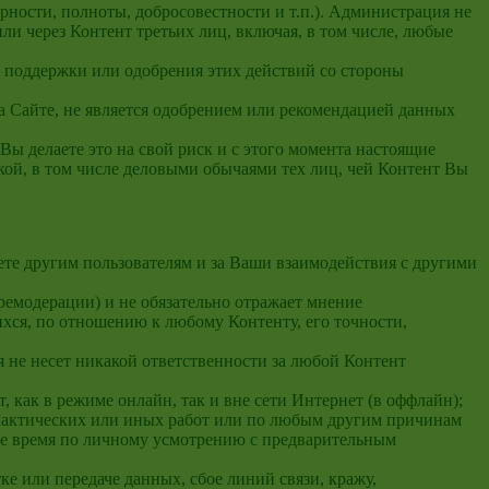
рности, полноты, добросовестности и т.п.). Администрация не
ли через Контент третьих лиц, включая, в том числе, любые
т поддержки или одобрения этих действий со стороны
а Сайте, не является одобрением или рекомендацией данных
Вы делаете это на свой риск и с этого момента настоящие
ой, в том числе деловыми обычаями тех лиц, чей Контент Вы
ете другим пользователям и за Ваши взаимодействия с другими
ремодерации) и не обязательно отражает мнение
ся, по отношению к любому Контенту, его точности,
 не несет никакой ответственности за любой Контент
 как в режиме онлайн, так и вне сети Интернет (в оффлайн);
илактических или иных работ или по любым другим причинам
ое время по личному усмотрению с предварительным
ке или передаче данных, сбое линий связи, кражу,