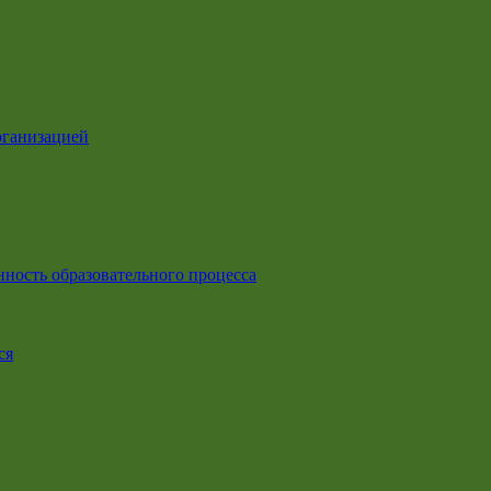
рганизацией
ность образовательного процесса
ся