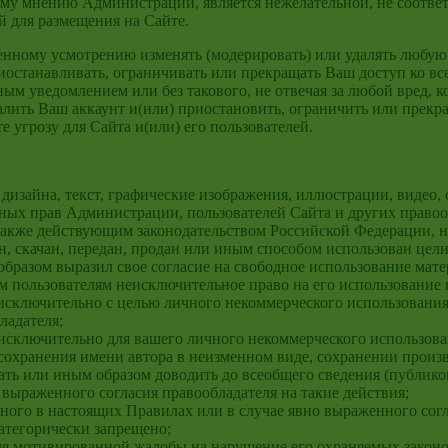
му мнению Администрации, является нежелательной, не соответ
й для размещения на Сайте.
ственному усмотрению изменять (модерировать) или удалять л
иостанавливать, ограничивать или прекращать Ваш доступ ко вс
ным уведомлением или без такового, не отвечая за любой вред,
далить Ваш аккаунт и(или) приостановить, ограничить или прекр
 угрозу для Сайта и(или) его пользователей.
 дизайна, текст, графические изображения, иллюстрации, видео,
ных прав Администрации, пользователей Сайта и других правооб
также действующим законодательством Российской Федерации, н
н, скачан, передан, продан или иным способом использован цели
 образом выразил свое согласие на свободное использование ма
им пользователям неисключительное право на его использование 
 исключительно с целью личного некоммерческого использования,
ладателя;
исключительно для вашего личного некоммерческого использован
 сохранения имени автора в неизменном виде, сохранении произ
жать или иным образом доводить до всеобщего сведения (публико
выраженного согласия правообладателя на такие действия;
ного в настоящих Правилах или в случае явно выраженного согла
атегорически запрещено;
еля мотивированной жалобы на нарушение его охраняемых законо