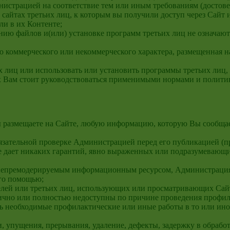
нистрацией на соответствие тем или иным требованиям (достове
айтах третьих лиц, к которым вы получили доступ через Сайт и
ли в их Контенте;
анию файлов и(или) установке программ третьих лиц не означаю
ю коммерческого или некоммерческого характера, размещенная н
х лиц или использовать или установить программы третьих лиц, 
 Вам стоит руководствоваться применимыми нормами и политик
Вы размещаете на Сайте, любую информацию, которую Вы сообща
бязательной проверке Администрацией перед его публикацией (п
дает никаких гарантий, явно выраженных или подразумевающих
 и непремодерируемым информационным ресурсом, Администрация
его помощью;
елей или третьих лиц, использующих или просматривающих Сайт,
астично или полностью недоступны по причине проведения проф
ть необходимые профилактические или иные работы в то или ин
, упущения, прерывания, удаление, дефекты, задержку в обработ