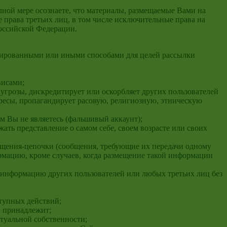
лной мере осознаете, что материалы, размещаемые Вами на
права третьих лиц, в том числе исключительные права на
оссийской Федерации.
изированными или иными способами для целей рассылки
висами;
 угрозы, дискредитирует или оскорбляет других пользователей
ересы, пропагандирует расовую, религиозную, этническую
ым Вы не являетесь (фальшивый аккаунт);
ать представление о самом себе, своем возрасте или своих
бщения-цепочки (сообщения, требующие их передачи одному
мацию, кроме случаев, когда размещение такой информации
ю информацию других пользователей или любых третьих лиц без
тупных действий;
н принадлежит;
туальной собственности;