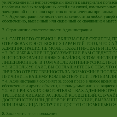
уничтожение или неправомерный доступ к материалам пользов
проблемы любых телефонных сетей или служб, компьютерных с
электронной почты или скриптов по техническим причинам;
* 7. Администрация не несет ответственности за любой ущер
обеспечению, вызванный или связанный со скачиванием матер
7. Ограничение ответственности Администрации
* 1. САЙТ И ЕГО СЕРВИСЫ, ВКЛЮЧАЯ ВСЕ СКРИПТЫ
ОТКАЗЫВАЕТСЯ ОТ ВСЯКИХ ГАРАНТИЙ ТОГО, ЧТО СА
АДМИНИСТРАЦИЯ НЕ МОЖЕТ ГАРАНТИРОВАТЬ И НЕ О
* 2. ВО ИЗБЕЖАНИЕ НЕДОРАЗУМЕНИЙ ВАМ СЛЕДУЕТ
И ИСПОЛЬЗОВАНИИ ЛЮБЫХ ФАЙЛОВ, В ТОМ ЧИСЛЕ П
ЛИЦЕНЗИОННОЕ, В ТОМ ЧИСЛЕ АНТИВИРУСНОЕ, ПРО
* 3. ИСПОЛЬЗУЯ САЙТ, ВЫ СОГЛАШАЕТЕСЬ С ТЕМ, Ч
ЛИЧНУЮ ОТВЕТСТВЕННОСТЬ ЗА ВОЗМОЖНЫЕ ПОСЛЕДС
ПРИЧИНИТЬ ВАШЕМУ КОМПЬЮТЕРУ ИЛИ ТРЕТЬИМ ЛИЦ
* 4. Администрация сохраняет за собой право в любое время и
обеспечение и другие объекты, используемые или хранящиеся 
* 5. НИ ПРИ КАКИХ ОБСТОЯТЕЛЬСТВАХ АДМИНИСТРА
ТРЕТЬИМИ ЛИЦАМИ ЗА ЛЮБОЙ КОСВЕННЫЙ, СЛУЧАЙ
ДОСТОИНСТВУ ИЛИ ДЕЛОВОЙ РЕПУТАЦИИ, ВЫЗВАННЫ
ИЛИ ИНЫЕ ЛИЦА ПОЛУЧИЛИ ДОСТУП С ПОМОЩЬЮ СА
8. Заключительные положения