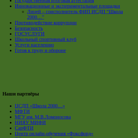
Государственная итоговая аттестация
Инновационные и экспериментальные площадки
Лицей – соисполнитель ФИП ИСДП “Школа
2000…”
Противодействие коррупции
Безопасность
ГОСУСЛУГИ
Школьный спортивный клуб
Услуги населению
Готов к труду и обороне
Наши партнёры
ЦСДП «Школа 2000…»
МФТИ
МГУ им. М.В.Ломоносова
НИЯУ МИФИ
СарФТИ
Центр онлайн-обучения «Фоксфорд»