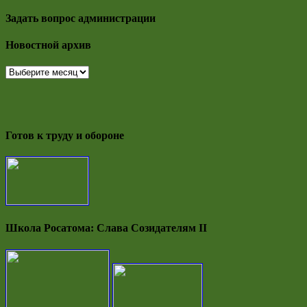
Задать вопрос администрации
Новостной архив
Новостной
архив
Готов к труду и обороне
Школа Росатома: Слава Созидателям II