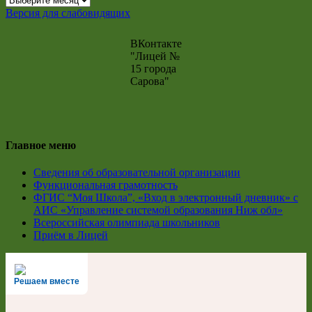
архив
Версия для слабовидящих
ВКонтакте
"Лицей №
15 города
Сарова"
Главное меню
Сведения об образовательной организации
Функциональная грамотность
ФГИС “Моя Школа”, «Вход в электронный дневник» с
АИС «Управление системой образования Ниж обл»
Всероссийская олимпиада школьников
Приём в Лицей
Решаем вместе