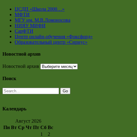
ЦСДП «Школа 2000…»
МФТИ
МГУ им. М.В.Ломоносова
НИЯУ МИФИ
СарФТИ
Центр онлайн-обучения «Фоксфорд»
Образовательный центр «Сириус»
Новостной архив
Новостной архив
Поиск
Календарь
Август 2026
Пн
Вт
Ср
Чт
Пт
Сб
Вс
1
2