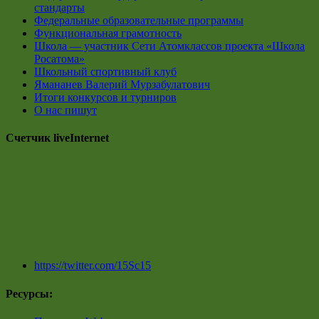
стандарты
Федеральные образовательные программы
Функциональная грамотность
Школа — участник Сети Атомклассов проекта «Школа
Росатома»
Школьный спортивный клуб
Ямананев Валерий Мурзабулатович
Итоги конкурсов и турниров
О нас пишут
Счетчик liveInternet
https://twitter.com/15Sc15
Ресурсы: