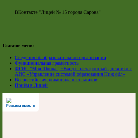
ВКонтакте "Лицей № 15 города Сарова"
Главное меню
Сведения об образовательной организации
Функциональная грамотность
ФГИС “Моя Школа”, «Вход в электронный дневник» с
АИС «Управление системой образования Ниж обл»
Всероссийская олимпиада школьников
Приём в Лицей
Решаем вместе