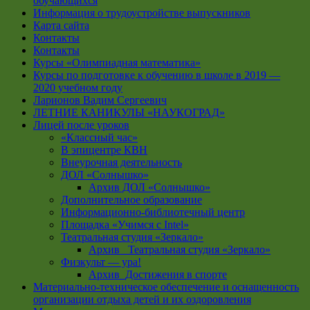
обучающихся
Информация о трудоустройстве выпускников
Карта сайта
Контакты
Контакты
Курсы «Олимпиадная математика»
Курсы по подготовке к обучению в школе в 2019 —
2020 учебном году
Ларионов Вадим Сергеевич
ЛЕТНИЕ КАНИКУЛЫ «НАУКОГРАД»
Лицей после уроков
«Классный час»
В эпицентре КВН
Внеурочная деятельность
ДОЛ «Солнышко»
Архив ДОЛ «Солнышко»
Дополнительное образование
Информационно-библиотечный центр
Площадка «Учимся с Intel»
Театральная студия «Зеркало»
Архив _Театральная студия «Зеркало»
Физкульт — ура!
Архив_Достижения в спорте
Материально-техническое обеспечение и оснащенность
организации отдыха детей и их оздоровления