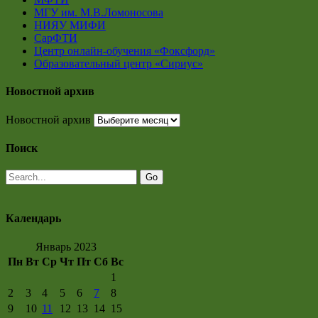
МГУ им. М.В.Ломоносова
НИЯУ МИФИ
СарФТИ
Центр онлайн-обучения «Фоксфорд»
Образовательный центр «Сириус»
Новостной архив
Новостной архив
Поиск
Календарь
Январь 2023
Пн
Вт
Ср
Чт
Пт
Сб
Вс
1
2
3
4
5
6
7
8
9
10
11
12
13
14
15