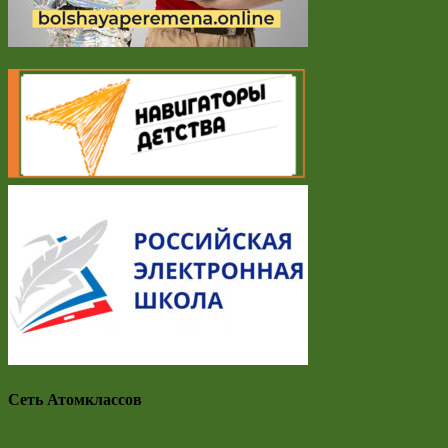
Сеть Атомклассов