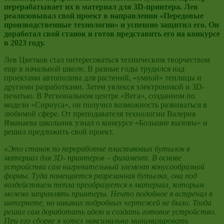
перерабатывает их в материал для 3D-принтера. Лев
реализовывал свой проект в направлении «Передовые
производственные технологии» и успешно защитил его. Он
доработал свой станок и готов представить его на конкурсе
в 2023 году.
Лев Цветков стал интересоваться техническим творчеством
еще в начальной школе. В разные годы трудился над
проектами автополива для растений, «умной» теплицы и
другими разработками. Затем увлекся электроникой и 3D-
печатью. В Региональном центре «Вега», созданном по
модели «Сириуса», он получил возможность развиваться в
любимой сфере. От преподавателя технологии Валерия
Яманаева школьник узнал о конкурсе «Большие вызовы» и
решил предложить свой проект.
«Это станок по переработке пластиковых бутылок в
материал для 3D- принтеров – филамент. В основе
устройства сам нагревательный элемент конусообразной
формы. Туда помещается разрезанная бутылка, она под
воздействием тепла преобразуется в материал, которым
можно заправлять принтеры. Нечто подобное я встречал в
интернете, но никаких подробных чертежей не было. Тогда
решил сам доработать идею и создать готовое устройство.
При его сборке я хотел максимально минимизировать