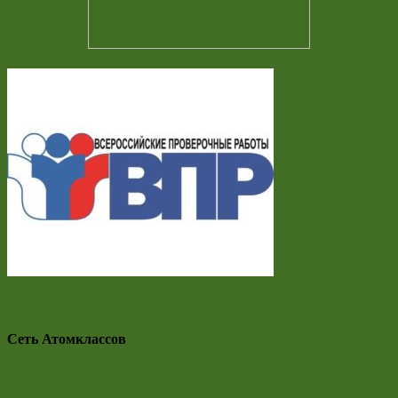
Сеть Атомклассов