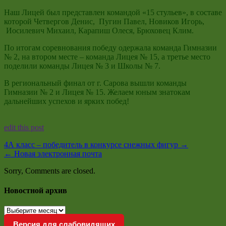
Наш Лицей был представлен командой «15 стульев», в составе
которой Четвергов Денис, Пугин Павел, Новиков Игорь,
Иосилевич Михаил, Карапиш Олеся, Брюховец Клим.
По итогам соревнования победу одержала команда Гимназии
№ 2, на втором месте – команда Лицея № 15, а третье место
поделили команды Лицея № 3 и Школы № 7.
В региональный финал от г. Сарова вышли команды
Гимназии № 2 и Лицея № 15. Желаем юным знатокам
дальнейших успехов и ярких побед!
edit this post
4А класс – победитель в конкурсе снежных фигур
→
←
Новая электронная почта
Sorry, Comments are closed.
Новостной архив
Новостной
архив
Версия для слабовидящих