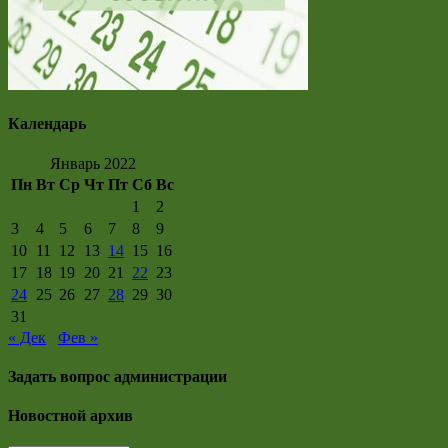
Календарь
Январь 2022
Пн
Вт
Ср
Чт
Пт
Сб
Вс
1
2
3
4
5
6
7
8
9
10
11
12
13
14
15
16
17
18
19
20
21
22
23
24
25
26
27
28
29
30
31
« Дек
Фев »
Задать вопрос администрации
Новостной архив