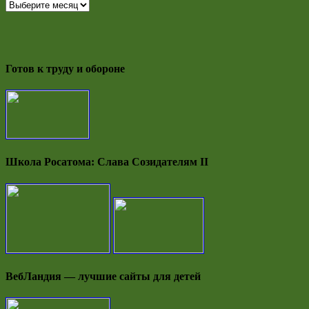
Новостной
архив
Готов к труду и обороне
Школа Росатома: Слава Созидателям II
ВебЛандия — лучшие сайты для детей