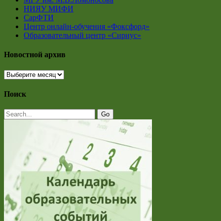
НИЯУ МИФИ
СарФТИ
Центр онлайн-обучения «Фоксфорд»
Образовательный центр «Сириус»
Новостной архив
Новостной
архив
Поиск