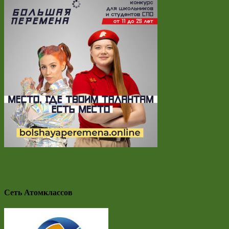
Сеть Атомклассов