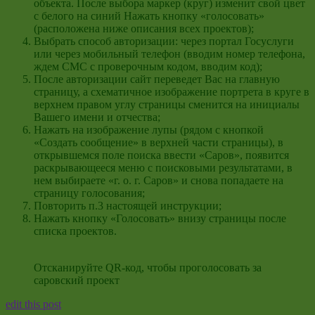
объекта. После выбора маркер (круг) изменит свой цвет
с белого на синий Нажать кнопку «голосовать»
(расположена ниже описания всех проектов);
Выбрать способ авторизации: через портал Госуслуги
или через мобильный телефон (вводим номер телефона,
ждем СМС с проверочным кодом, вводим код);
После авторизации сайт переведет Вас на главную
страницу, а схематичное изображение портрета в круге в
верхнем правом углу страницы сменится на инициалы
Вашего имени и отчества;
Нажать на изображение лупы (рядом с кнопкой
«Создать сообщение» в верхней части страницы), в
открывшемся поле поиска ввести «Саров», появится
раскрывающееся меню с поисковыми результатами, в
нем выбираете «г. о. г. Саров» и снова попадаете на
страницу голосования;
Повторить п.3 настоящей инструкции;
Нажать кнопку «Голосовать» внизу страницы после
списка проектов.
Отсканируйте QR-код, чтобы проголосовать за
саровский проект
edit this post