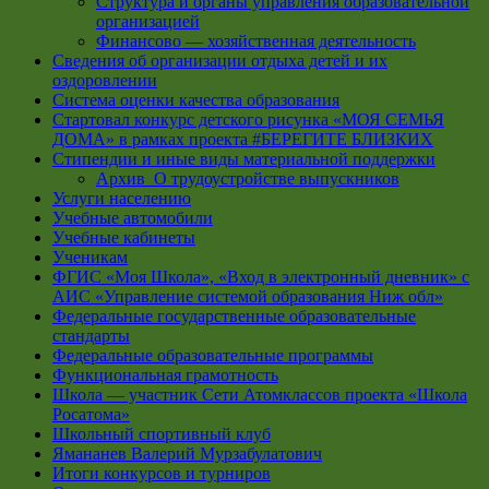
Структура и органы управления образовательной
организацией
Финансово — хозяйственная деятельность
Сведения об организации отдыха детей и их
оздоровлении
Система оценки качества образования
Стартовал конкурс детского рисунка «МОЯ СЕМЬЯ
ДОМА» в рамках проекта #БЕРЕГИТЕ БЛИЗКИХ
Стипендии и иные виды материальной поддержки
Архив_О трудоустройстве выпускников
Услуги населению
Учебные автомобили
Учебные кабинеты
Ученикам
ФГИС «Моя Школа», «Вход в электронный дневник» с
АИС «Управление системой образования Ниж обл»
Федеральные государственные образовательные
стандарты
Федеральные образовательные программы
Функциональная грамотность
Школа — участник Сети Атомклассов проекта «Школа
Росатома»
Школьный спортивный клуб
Ямананев Валерий Мурзабулатович
Итоги конкурсов и турниров