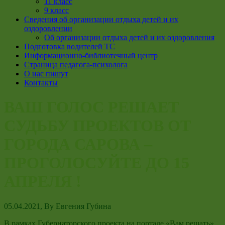
11 класс
9 класс
Сведения об организации отдыха детей и их
оздоровлении
Об организации отдыха детей и их оздоровления
Подготовка водителей ТС
Информационно-библиотечный центр
Страница педагога-психолога
О нас пишут
Контакты
ВАШ ГОЛОС РЕШАЕТ
СУДЬБУ ПРОЕКТОВ ОТ
ГОРОДА САРОВА –
ПРОГОЛОСУЙТЕ ДО 15
АПРЕЛЯ !
05.04.2021
, By
Евгения Губина
В рамках Губернаторского проекта на портале «Вам решать»