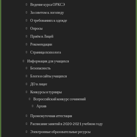
Ведение курса ОРКСЭ
За советом к логопеду
О требованиях к одежде
Опросы
Приём в Лицей
Рекомендации
Страница психолога
Информация для учащихся
Безопасность
Блоги и сайты учащихся
ДО в лицее
Конкурсы и турниры
Всероссийский конкурс сочинений
Архив
Промежуточная аттестация
Расписание занятий в 2020-2021 учебном году
Электронные образовательные ресурсы